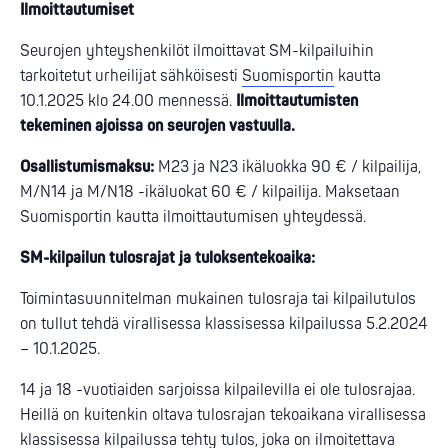
Ilmoittautumiset
Seurojen yhteyshenkilöt ilmoittavat SM-kilpailuihin
tarkoitetut urheilijat sähköisesti
Suomisportin
kautta
10.1.2025 klo 24.00 mennessä.
Ilmoittautumisten
tekeminen ajoissa on seurojen vastuulla.
Osallistumismaksu:
M23 ja N23 ikäluokka 90 € / kilpailija,
M/N14 ja M/N18 -ikäluokat 60 € / kilpailija. Maksetaan
Suomisportin kautta ilmoittautumisen yhteydessä.
SM-kilpailun tulosrajat ja tuloksentekoaika:
Toimintasuunnitelman mukainen tulosraja tai kilpailutulos
on tullut tehdä virallisessa klassisessa kilpailussa 5.2.2024
– 10.1.2025.
14 ja 18 -vuotiaiden sarjoissa kilpailevilla ei ole tulosrajaa.
Heillä on kuitenkin oltava tulosrajan tekoaikana virallisessa
klassisessa kilpailussa tehty tulos, joka on ilmoitettava