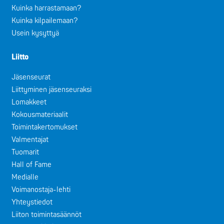
Kuinka harrastamaan?
Kuinka kilpailemaan?
Usein kysyttyä
Liitto
Jäsenseurat
Liittyminen jäsenseuraksi
Lomakkeet
Kokousmateriaalit
Toimintakertomukset
Valmentajat
Tuomarit
Hall of Fame
Medialle
Voimanostaja-lehti
Yhteystiedot
Liiton toimintasäännöt