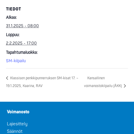
TIEDOT
Alkaa:
31.1.2025 - 08:00
Loppuu:
2.2.2025 - 17:00
Tapahtumaluokka:
SM-kilpailu
Klassisen penkkipunnerruksen SM-kisat 17. –
Kansallinen
19.1.2025, Kaarina, RAV
voimanostokilpailu (ÅKK)
Voimanosto
Lajiesittely
Säännöt