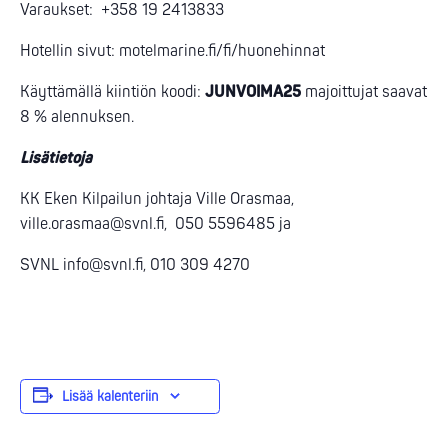
Varaukset: +358 19 2413833
Hotellin sivut: motelmarine.fi/fi/huonehinnat
Käyttämällä kiintiön koodi:
JUNVOIMA25
majoittujat saavat
8 % alennuksen.
Lisätietoja
KK Eken Kilpailun johtaja Ville Orasmaa,
ville.orasmaa@svnl.fi, 050 5596485 ja
SVNL info@svnl.fi, 010 309 4270
Lisää kalenteriin