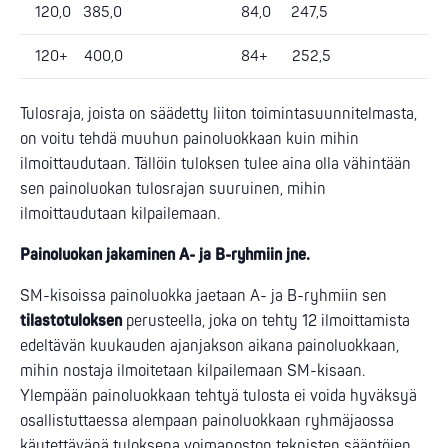
120,0 385,0
84,0 247,5
120+ 400,0
84+ 252,5
Tulosraja, joista on säädetty liiton toimintasuunnitelmasta,
on voitu tehdä muuhun painoluokkaan kuin mihin
ilmoittaudutaan. Tällöin tuloksen tulee aina olla vähintään
sen painoluokan tulosrajan suuruinen, mihin
ilmoittaudutaan kilpailemaan.
Painoluokan jakaminen A- ja B-ryhmiin jne.
SM-kisoissa painoluokka jaetaan A- ja B-ryhmiin sen
tilastotuloksen
perusteella, joka on tehty 12 ilmoittamista
edeltävän kuukauden ajanjakson aikana painoluokkaan,
mihin nostaja ilmoitetaan kilpailemaan SM-kisaan.
Ylempään painoluokkaan tehtyä tulosta ei voida hyväksyä
osallistuttaessa alempaan painoluokkaan ryhmäjaossa
käytettävänä tuloksena voimanoston teknisten sääntöjen