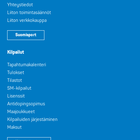
Yhteystiedot
Liiton toimintasäännöt
Liiton verkkokauppa
Suomisport
Kilpailut
Tapahtumakalenteri
Tulokset
Tilastot
SM-kilpailut
Lisenssit
Antidopingsopimus
Maajoukkueet
Kilpailuiden järjestäminen
Maksut