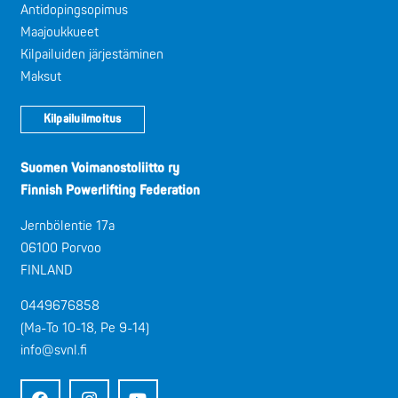
Antidopingsopimus
Maajoukkueet
Kilpailuiden järjestäminen
Maksut
Kilpailuilmoitus
Suomen Voimanostoliitto ry
Finnish Powerlifting Federation
Jernbölentie 17a
06100 Porvoo
FINLAND
0449676858
(Ma-To 10-18, Pe 9-14)
info@svnl.fi