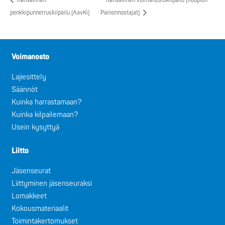
Kansallinen
Kansallinen voimanostokilpailu (Kuopion
penkkipunnerruskilpailu (AavKi)
Painonnostajat)
Voimanosto
Lajiesittely
Säännöt
Kuinka harrastamaan?
Kuinka kilpailemaan?
Usein kysyttyä
Liitto
Jäsenseurat
Liittyminen jäsenseuraksi
Lomakkeet
Kokousmateriaalit
Toimintakertomukset