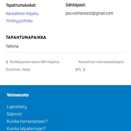
Sähköposti
Tapahtumaluokat:
pss.voimanosto@gmail.com
Kansallinen kilpailu
,
Ystävyysottelu
TAPAHTUMAPAIKKA
Tallinna
Penkkipunnerruksen MM-kilpailut,
Kansallinen voimanostokilpailu
Drammen, Norja
(KP)
Voimanosto
Lajiesittely
Säännöt
Kuinka harrastamaan?
Kuinka kilpailemaan?