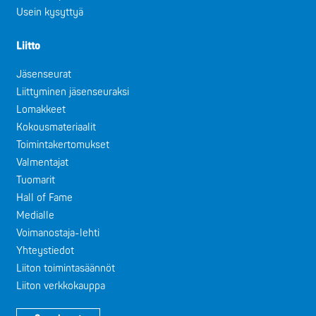
Usein kysyttyä
Liitto
Jäsenseurat
Liittyminen jäsenseuraksi
Lomakkeet
Kokousmateriaalit
Toimintakertomukset
Valmentajat
Tuomarit
Hall of Fame
Medialle
Voimanostaja-lehti
Yhteystiedot
Liiton toimintasäännöt
Liiton verkkokauppa