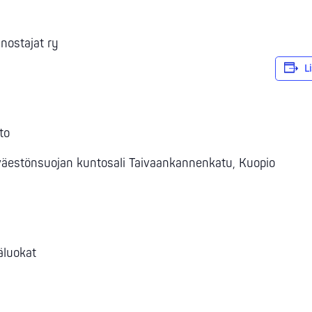
nnostajat ry
L
to
n väestönsuojan kuntosali Taivaankannenkatu, Kuopio
käluokat