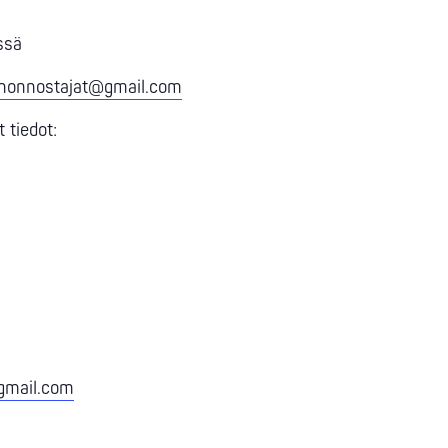
ssä
inonnostajat@gmail.com
 tiedot:
gmail.com