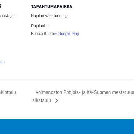
Ä
TAPAHTUMAPAIKKA
nostajat
Rajalan väestönsuoja
Rajalantie
Kuopio
,
Suomi
+ Google Map
jän
kiottelu
Voimanoston Pohjois- ja Itä-Suomen mestaruusk
aikataulu