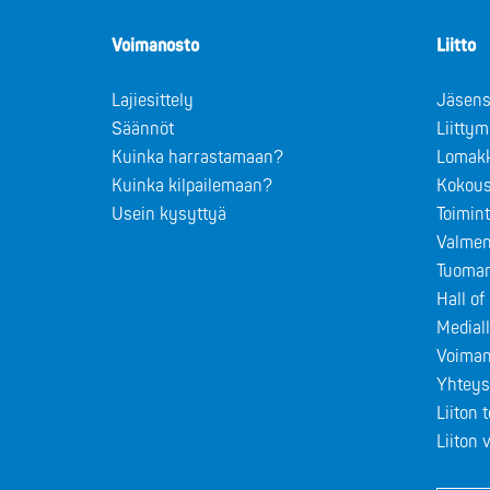
Voimanosto
Liitto
Lajiesittely
Jäsens
Säännöt
Liitty
Kuinka harrastamaan?
Lomak
Kuinka kilpailemaan?
Kokous
Usein kysyttyä
Toimin
Valmen
Tuomar
Hall o
Medial
Voiman
Yhteys
Liiton 
Liiton