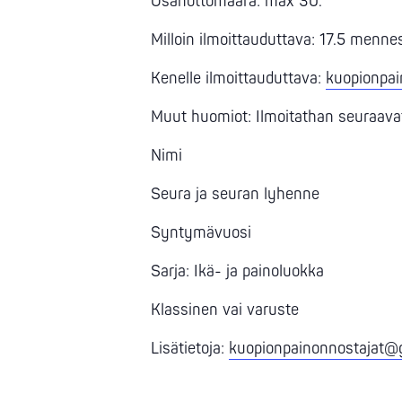
Osanottomäärä: max 30.
Milloin ilmoittauduttava: 17.5 menne
Kenelle ilmoittauduttava:
kuopionpa
Muut huomiot: Ilmoitathan seuraavat
Nimi
Seura ja seuran lyhenne
Syntymävuosi
Sarja: Ikä- ja painoluokka
Klassinen vai varuste
Lisätietoja:
kuopionpainonnostajat@