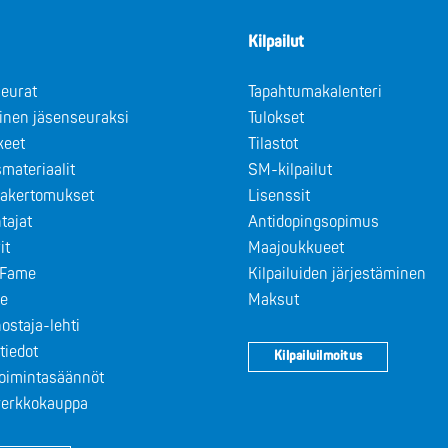
Kilpailut
eurat
Tapahtumakalenteri
minen jäsenseuraksi
Tulokset
keet
Tilastot
materiaalit
SM-kilpailut
takertomukset
Lisenssit
tajat
Antidopingsopimus
it
Maajoukkueet
f Fame
Kilpailuiden järjestäminen
le
Maksut
ostaja-lehti
tiedot
Kilpailuilmoitus
toimintasäännöt
 verkkokauppa