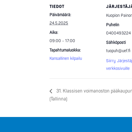
TIEDOT
JÄRJESTÄJ
Päivämäärä:
Kuopion Painon
24.5.2025
Puhelin
Aika:
0400493224
09:00 - 17:00
Sähköposti
Tapahtumaluokka:
tuopuh@uef.fi
Kansallinen kilpailu
Siirry Järjestä
verkkosivuille
31. Klassisen voimanoston pääkaupun
(Tallinna)