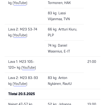
kg (
YouTube
)
Tormonen, HAK
83 kg: Lassi
Viljanmaa, TVN
Lava 2: M23 53-74
66 kg: Artturi Kiuru,
kg (
YouTube
)
PLP
74 kg: Daniel
Wasenius, E-IT
Lava 1: M23 105-
21:00
120+ kg (
YouTube
)
Lava 2: M23 83-93
83 kg: Anton
kg (
YouTube
)
Nykänen, RautU
Tiistai 20.5.2025
Naiset 47-57 kg
52 kg: Johanna
13:00