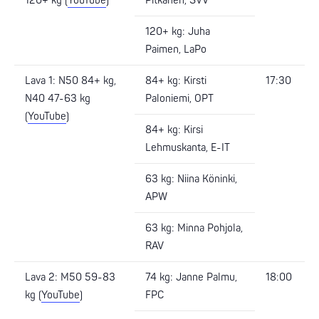
120+ kg (
YouTube
)
Pitkänen, SVV
120+ kg: Juha
Paimen, LaPo
Lava 1: N50 84+ kg,
84+ kg: Kirsti
17:30
N40 47-63 kg
Paloniemi, OPT
(
YouTube
)
84+ kg: Kirsi
Lehmuskanta, E-IT
63 kg: Niina Köninki,
APW
63 kg: Minna Pohjola,
RAV
Lava 2: M50 59-83
74 kg: Janne Palmu,
18:00
kg (
YouTube
)
FPC