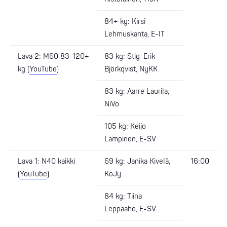
84+ kg: Kirsi
Lehmuskanta, E-IT
Lava 2: M60 83-120+
83 kg: Stig-Erik
kg (
YouTube
)
Björkqvist, NyKK
83 kg: Aarre Laurila,
NiVo
105 kg: Keijo
Lampinen, E-SV
Lava 1: N40 kaikki
69 kg: Janika Kivelä,
16:00
(
YouTube
)
KoJy
84 kg: Tiina
Leppäaho, E-SV