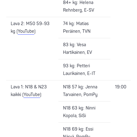
84+ kg: Helena
Rehnberg, E-SV
Lava 2: M50 59-93
74 kg: Matias
kg (
YouTube
)
Peräinen, TVN
83 kg: Vesa
Hartikainen, EV
93 kg: Petteri
Laurikainen, E-IT
Lava 1: N18 & N23
N18 57 kg: Jenna
19:00
kaikki (
YouTube
)
Tarvainen, PomPy
N18 63 kg: Ninni
Kopola, SiSi
N18 69 kg: Essi
Närvä, PomPy