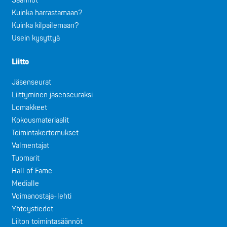
Säännöt
Kuinka harrastamaan?
Kuinka kilpailemaan?
Usein kysyttyä
Liitto
Jäsenseurat
Liittyminen jäsenseuraksi
Lomakkeet
Kokousmateriaalit
Toimintakertomukset
Valmentajat
Tuomarit
Hall of Fame
Medialle
Voimanostaja-lehti
Yhteystiedot
Liiton toimintasäännöt