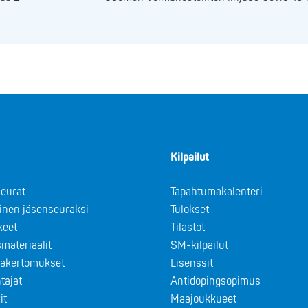
Kilpailut
eurat
Tapahtumakalenteri
minen jäsenseuraksi
Tulokset
keet
Tilastot
materiaalit
SM-kilpailut
takertomukset
Lisenssit
tajat
Antidopingsopimus
it
Maajoukkueet