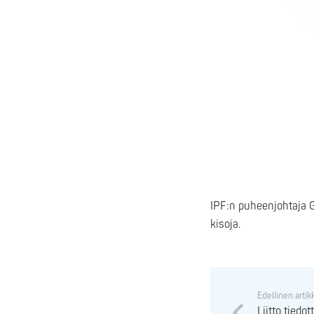
IPF:n puheenjohtaja
kisoja.
Edellinen artik
Liitto tiedot