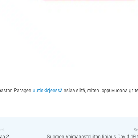
 Gaston Paragen
uutiskirjeessä
asiaa siitä, miten loppuvuonna yrit
keli
Se
taa 2-
Suomen Voimanostoliiton linjaus Covid-19 