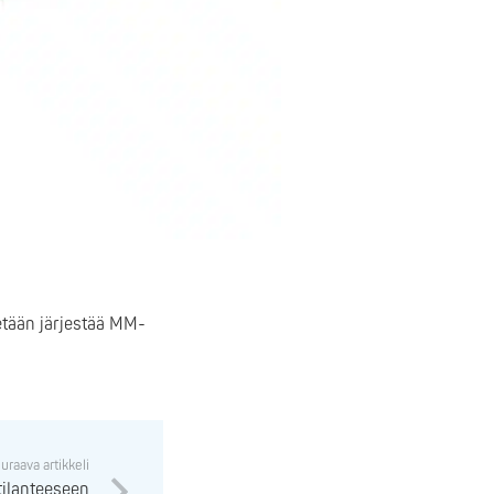
etään järjestää MM-
uraava artikkeli
tilanteeseen