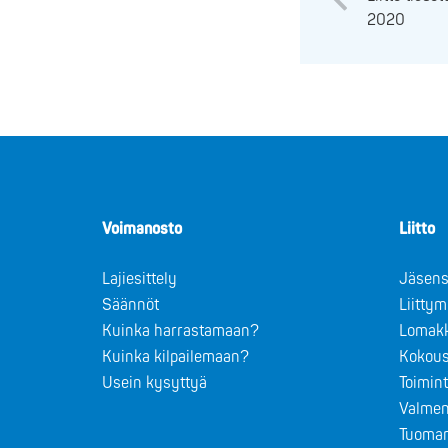
2020
Voimanosto
Liitto
Lajiesittely
Jäsens
Säännöt
Liitty
Kuinka harrastamaan?
Lomak
Kuinka kilpailemaan?
Kokous
Usein kysyttyä
Toimin
Valmen
Tuomar