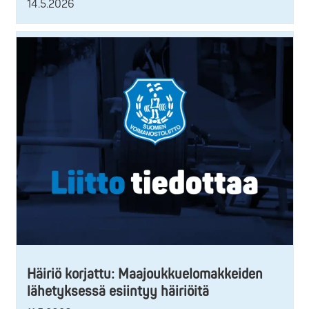
14.5.2026
Häiriö korjattu: Maajoukkuelomakkeiden
lähetyksessä esiintyy häiriöitä