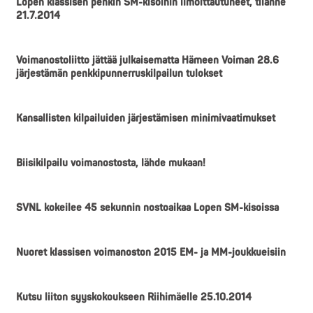
Lopen klassisen penkin SM-kisoihin ilmoittautuneet, tilanne
21.7.2014
Voimanostoliitto jättää julkaisematta Hämeen Voiman 28.6
järjestämän penkkipunnerruskilpailun tulokset
Kansallisten kilpailuiden järjestämisen minimivaatimukset
Biisikilpailu voimanostosta, lähde mukaan!
SVNL kokeilee 45 sekunnin nostoaikaa Lopen SM-kisoissa
Nuoret klassisen voimanoston 2015 EM- ja MM-joukkueisiin
Kutsu liiton syyskokoukseen Riihimäelle 25.10.2014