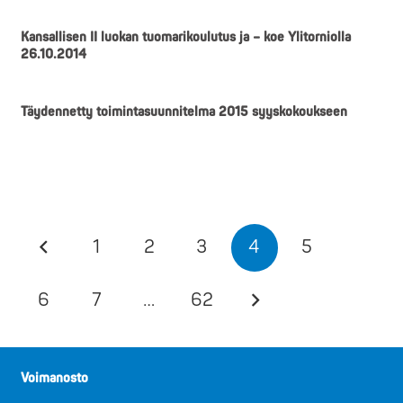
Kansallisen II luokan tuomarikoulutus ja – koe Ylitorniolla
26.10.2014
Täydennetty toimintasuunnitelma 2015 syyskokoukseen
1
2
3
4
5
6
7
…
62
Voimanosto