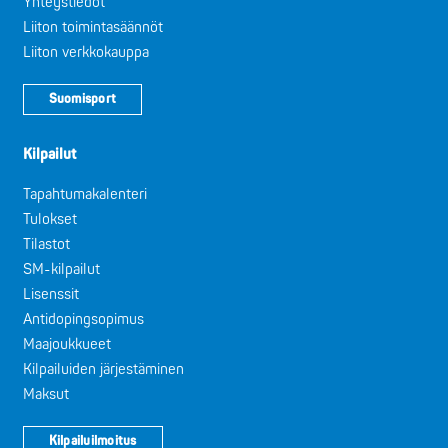
Yhteystiedot
Liiton toimintasäännöt
Liiton verkkokauppa
Suomisport
Kilpailut
Tapahtumakalenteri
Tulokset
Tilastot
SM-kilpailut
Lisenssit
Antidopingsopimus
Maajoukkueet
Kilpailuiden järjestäminen
Maksut
Kilpailuilmoitus