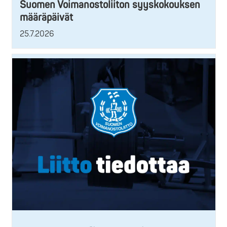
Suomen Voimanostoliiton syyskokouksen
määräpäivät
25.7.2026