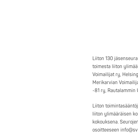
Liiton 130 jäsenseura
toimesta liiton ylimä
Voimailijat ry, Helsin
Merikarvian Voimailij
-81 ry, Rautalammin Ur
Liiton toimintasääntö
liiton ylimääräisen k
kokouksena. Seurojen 
osoitteeseen info@svnl