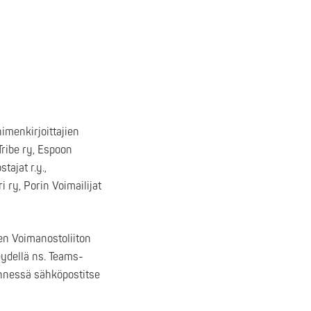
imenkirjoittajien
Tribe ry, Espoon
tajat r.y.,
 ry, Porin Voimailijat
men Voimanostoliiton
eydellä ns. Teams-
ennessä sähköpostitse