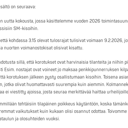
sältö on seuraava:
 uutta kokousta, jossa käsittelemme vuoden 2026 toimintasuunn
ssisiin SM-kisoihin.
että kohdassa 3.15 olevat tulosrajat tulisivat voimaan 9.2.2026, jo
 nuorten voimanostokisat olisivat kisattu.
tusta sillä, että korotukset ovat harvinaisia tilanteita ja niihin p
i Esim. nostajat ovat voineet jo maksaa penkkipunnerruksen kilpa
ättä korotuksen jälkeen pysty osallistumaan kisoihin. Toisena as
, jotka olivat huomattavasti suurempia kuin aiemmin. Kolmanneks
 ei viestitty ajoissa, josta seuraa merkittävää haittaa urheilijoille
millään tehtäisiin tilapäinen poikkeus käytäntöön, koska tämänke
remmat vaikutukset kuin kukaan olisi osannut odottaa. Toivomme 
ataulun ja olosuhteiden vuoksi.