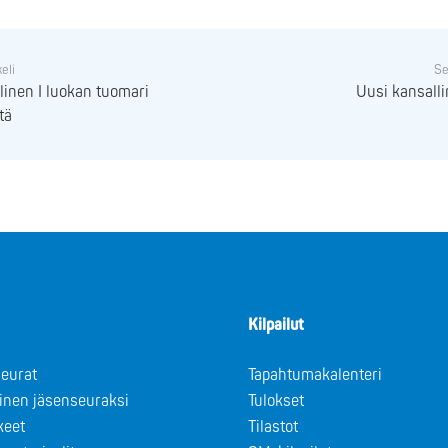
keli
Se
linen I luokan tuomari
Uusi kansalli
tä
Kilpailut
eurat
Tapahtumakalenteri
minen jäsenseuraksi
Tulokset
keet
Tilastot