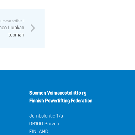
uraava artikkeli
nen I luokan
tuomari
Suomen Voimanostoliitto ry
Finnish Powerlifting Federation
Jernbölentie 17a
06100 Porvoo
FINLAND