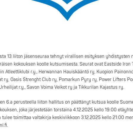
sta 13 liiton jäsenseuraa tehnyt virallisen esityksen yhdistysten n
äräisen kokouksen koolle kutsumisesta. Seurat ovat Eastside Iron 
gin Atleettiklubi r.y., Herwannan Hauiskääntö ry, Kuopion Painonnos
at ry, Oasis Strenght Club ry, Pomarkun Pyry ry, Power Lifters Pori
heilijat r.y., Savon Voima Veikot ry ja Tikkurilan Kajastus ry.
jen 6.a perusteella liiton hallitus on päättänyt kutsua koolle Suo
okouksen, joka järjestetään torstaina 4.12.2025 kello 19:00 etäyht
tulee toimittaa valtakirja keskiviikkoon 3.12.2025 kello 21:00 m
.fi.