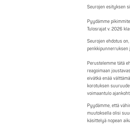
Seurojen esityksen si
Pyydämme pikimmiten
Tulosrajat v. 2026 kla
Seurojen ehdotus on, 
penkkipunnerruksen ja
Perustelemme tätä ehdo
reagoimaan joustavast
eivätkä enää välttäm
korotuksen suuruuden
voimaantulo ajankohtaa
Pyydämme, että vähim
muutoksella olisi suu
käsittelyä nopean aik