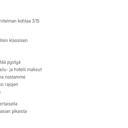
itelman kohtaa 3.15
lloin klassisen
itää pystyä
ilu- ja hotelli maksut
iana nostamme
i rajojen
.
rtaisella
asian pikaista