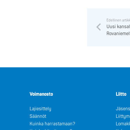
Edellinen artik
Uusi kansal
Rovaniemel
Voimanosto
Liitto
Lajiesittely
Jäsens
Säännöt
Liitty
Kuinka harrastamaan?
Lomak