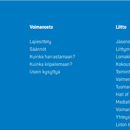
Voimanosto
Liitto
Lajiesittely
Jäsens
Säännöt
Liitty
Kuinka harrastamaan?
Lomak
Kuinka kilpailemaan?
Kokous
Usein kysyttyä
Toimin
Valmen
Tuomar
Hall o
Medial
Voiman
Yhteys
Liiton 