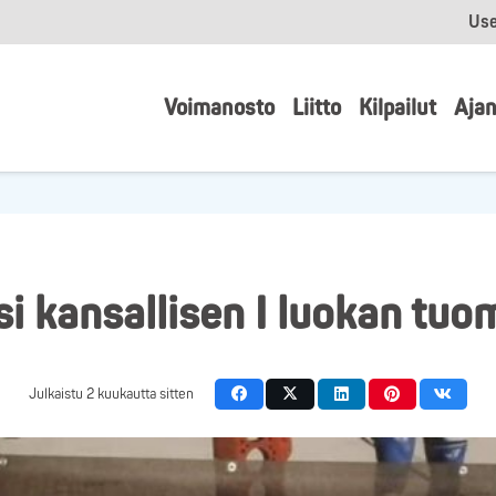
Use
Voimanosto
Liitto
Kilpailut
Ajan
i kansallisen I luokan tuo
Julkaistu
2 kuukautta sitten