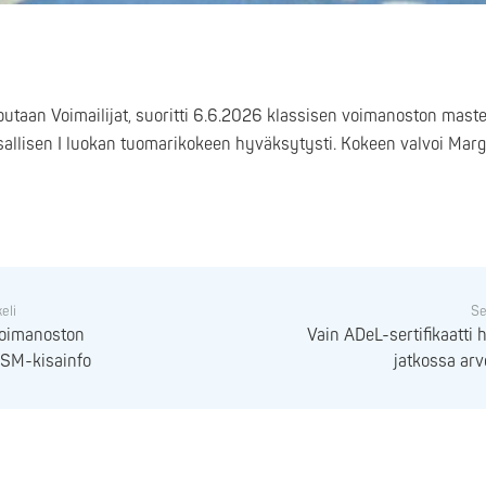
iputaan Voimailijat, suoritti 6.6.2026 klassisen voimanoston mast
llisen I luokan tuomarikokeen hyväksytysti. Kokeen valvoi Marge
keli
Se
voimanoston
Vain ADeL-sertifikaatti
 SM-kisainfo
jatkossa arv