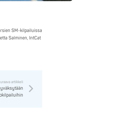
ersien SM-kilpailuissa
tta Salminen, IntCat
uraava artikkeli
 hyväksytään
okilpailuihin