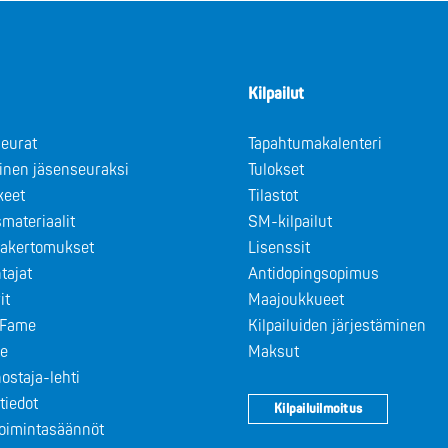
Kilpailut
eurat
Tapahtumakalenteri
minen jäsenseuraksi
Tulokset
keet
Tilastot
materiaalit
SM-kilpailut
takertomukset
Lisenssit
tajat
Antidopingsopimus
it
Maajoukkueet
f Fame
Kilpailuiden järjestäminen
le
Maksut
ostaja-lehti
tiedot
Kilpailuilmoitus
toimintasäännöt