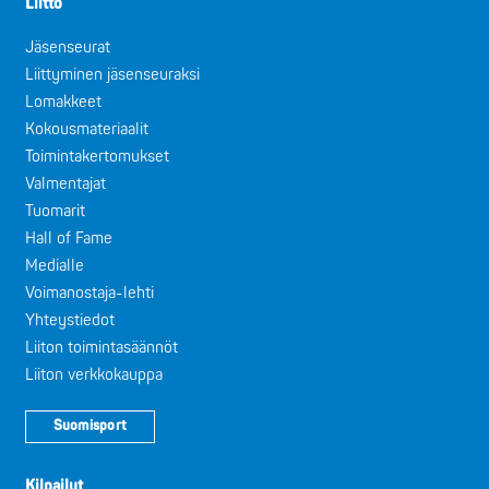
Liitto
Jäsenseurat
Liittyminen jäsenseuraksi
Lomakkeet
Kokousmateriaalit
Toimintakertomukset
Valmentajat
Tuomarit
Hall of Fame
Medialle
Voimanostaja-lehti
Yhteystiedot
Liiton toimintasäännöt
Liiton verkkokauppa
Suomisport
Kilpailut