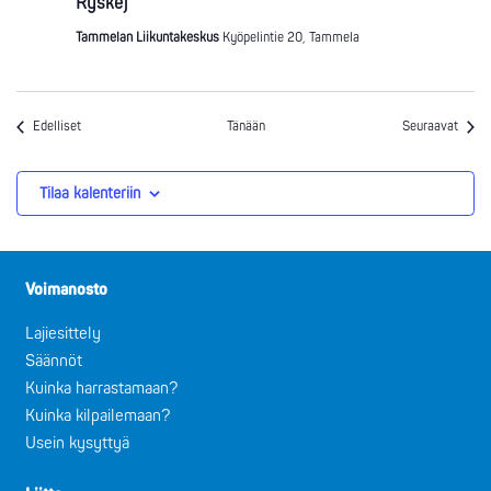
Ryske)
Tammelan Liikuntakeskus
Kyöpelintie 20, Tammela
Tapahtumat
Tapah
Edelliset
Tänään
Seuraavat
Tilaa kalenteriin
Voimanosto
Lajiesittely
Säännöt
Kuinka harrastamaan?
Kuinka kilpailemaan?
Usein kysyttyä