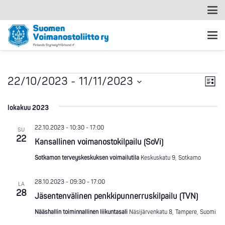
Ta
Tapahtumat
Nä
22/10/2023
 - 
11/11/2023
Lista
Vi
Valitse
nav
päivä.
lokakuu 2023
Na
22.10.2023 - 10:30
-
17:00
SU
22
Kansallinen voimanostokilpailu (SoVi)
Sotkamon terveyskeskuksen voimailutila
Keskuskatu 9, Sotkamo
28.10.2023 - 09:30
-
17:00
LA
28
Jäsentenvälinen penkkipunnerruskilpailu (TVN)
Nääshallin toiminnallinen liikuntasali
Näsijärvenkatu 8, Tampere, Suomi