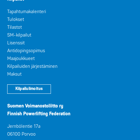
Tapahtumakalenteri
Tulokset
Tilastot
SM-kilpailut
Lisenssit
Antidopingsopimus
Maajoukkueet
Kilpailuiden järjestäminen
Maksut
Kilpailuilmoitus
Suomen Voimanostoliitto ry
Finnish Powerlifting Federation
Jernbölentie 17a
06100 Porvoo