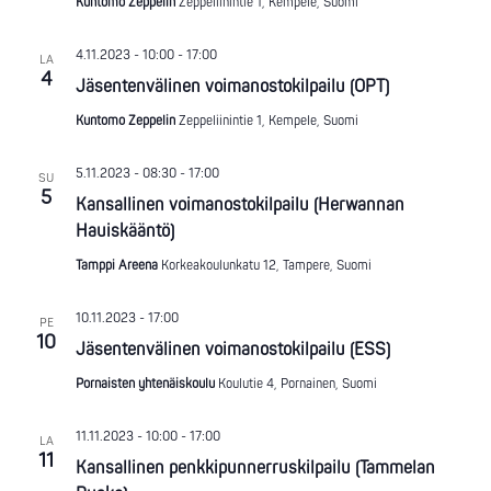
Kuntomo Zeppelin
Zeppeliinintie 1, Kempele, Suomi
4.11.2023 - 10:00
-
17:00
LA
4
Jäsentenvälinen voimanostokilpailu (OPT)
Kuntomo Zeppelin
Zeppeliinintie 1, Kempele, Suomi
5.11.2023 - 08:30
-
17:00
SU
5
Kansallinen voimanostokilpailu (Herwannan
Hauiskääntö)
Tamppi Areena
Korkeakoulunkatu 12, Tampere, Suomi
10.11.2023 - 17:00
PE
10
Jäsentenvälinen voimanostokilpailu (ESS)
Pornaisten yhtenäiskoulu
Koulutie 4, Pornainen, Suomi
11.11.2023 - 10:00
-
17:00
LA
11
Kansallinen penkkipunnerruskilpailu (Tammelan