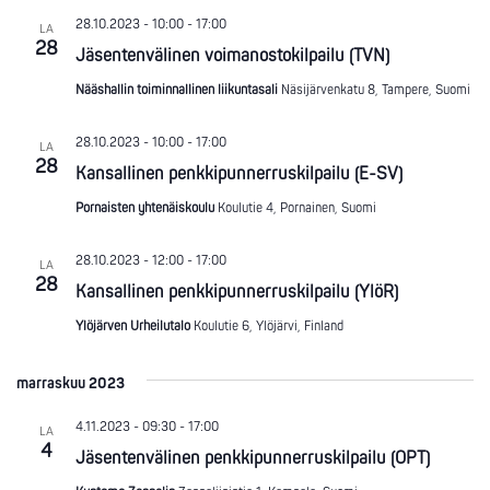
28.10.2023 - 10:00
-
17:00
LA
28
Jäsentenvälinen voimanostokilpailu (TVN)
Nääshallin toiminnallinen liikuntasali
Näsijärvenkatu 8, Tampere, Suomi
28.10.2023 - 10:00
-
17:00
LA
28
Kansallinen penkkipunnerruskilpailu (E-SV)
Pornaisten yhtenäiskoulu
Koulutie 4, Pornainen, Suomi
28.10.2023 - 12:00
-
17:00
LA
28
Kansallinen penkkipunnerruskilpailu (YlöR)
Ylöjärven Urheilutalo
Koulutie 6, Ylöjärvi, Finland
marraskuu 2023
4.11.2023 - 09:30
-
17:00
LA
4
Jäsentenvälinen penkkipunnerruskilpailu (OPT)