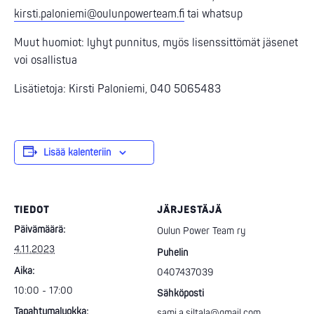
kirsti.paloniemi@oulunpowerteam.fi
tai whatsup
Muut huomiot: lyhyt punnitus, myös lisenssittömät jäsenet
voi osallistua
Lisätietoja: Kirsti Paloniemi, 040 5065483
Lisää kalenteriin
TIEDOT
JÄRJESTÄJÄ
Päivämäärä:
Oulun Power Team ry
4.11.2023
Puhelin
Aika:
0407437039
10:00 - 17:00
Sähköposti
Tapahtumaluokka:
sami.a.siltala@gmail.com