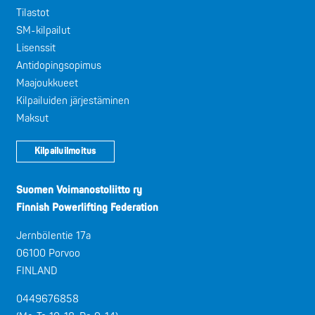
Tilastot
SM-kilpailut
Lisenssit
Antidopingsopimus
Maajoukkueet
Kilpailuiden järjestäminen
Maksut
Kilpailuilmoitus
Suomen Voimanostoliitto ry
Finnish Powerlifting Federation
Jernbölentie 17a
06100 Porvoo
FINLAND
0449676858