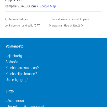
Zeppeliinintie 1
Kempele
,
90450
Suomi
+ Google Map
Jäsentenvälinen
Kansallinen voimanostokilpailu
penkkipunnerruskilpailu (OPT)
(Herwannan Hauiskääntö)
Voimanosto
Lajiesittely
Säännöt
Kuinka harrastamaan?
Kuinka kilpailemaan?
Usein kysyttyä
Liitto
Jäsenseurat
Liittyminen jäsenseuraksi