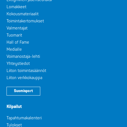
Lomakkeet
Kokousmateriaalit
Toimintakertomukset
Valmentajat
Tuomarit
Hall of Fame
Medialle
Voimanostaja-lehti
Yhteystiedot
Liiton toimintasäännöt
Liiton verkkokauppa
Suomisport
Kilpailut
Tapahtumakalenteri
Tulokset