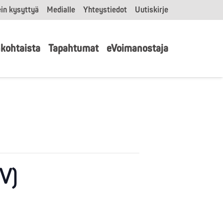
in kysyttyä
Medialle
Yhteystiedot
Uutiskirje
kohtaista
Tapahtumat
eVoimanostaja
V)