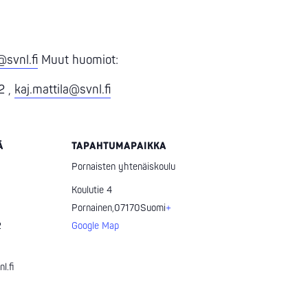
@svnl.fi
Muut huomiot:
2 ,
kaj.mattila@svnl.fi
Ä
TAPAHTUMAPAIKKA
Pornaisten yhtenäiskoulu
Koulutie 4
Pornainen
,
07170
Suomi
+
2
Google Map
l.fi