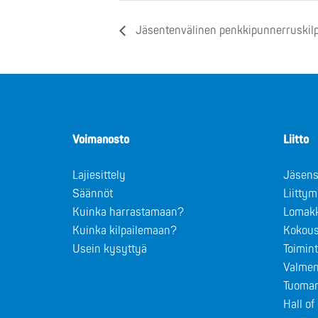
Jäsentenvälinen penkkipunnerruskilp
Voimanosto
Liitto
Lajiesittely
Jäsens
Säännöt
Liitty
Kuinka harrastamaan?
Lomak
Kuinka kilpailemaan?
Kokous
Usein kysyttyä
Toimin
Valmen
Tuomar
Hall o