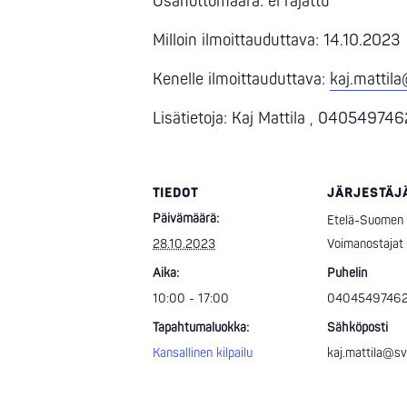
Osanottomäärä: ei rajattu
Milloin ilmoittauduttava: 14.10.2023
Kenelle ilmoittauduttava:
kaj.mattila
Lisätietoja: Kaj Mattila , 040549746
TIEDOT
JÄRJESTÄJ
Päivämäärä:
Etelä-Suomen
28.10.2023
Voimanostajat
Aika:
Puhelin
10:00 - 17:00
0404549746
Tapahtumaluokka:
Sähköposti
Kansallinen kilpailu
kaj.mattila@svn