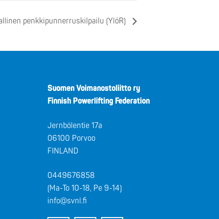
llinen penkkipunnerruskilpailu (YlöR)
Suomen Voimanostoliitto ry
Finnish Powerlifting Federation
Jernbölentie 17a
06100 Porvoo
FINLAND
0449676858
(Ma-To 10-18, Pe 9-14)
info@svnl.fi