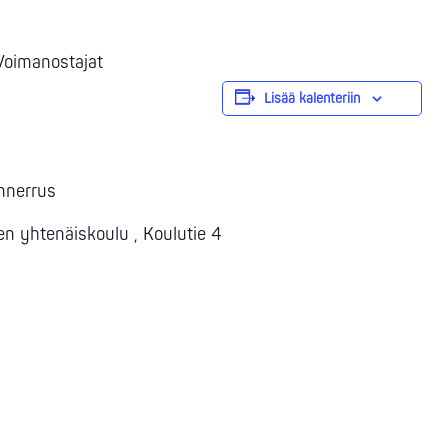
 Voimanostajat
Lisää kalenteriin
nnerrus
ten yhtenäiskoulu , Koulutie 4