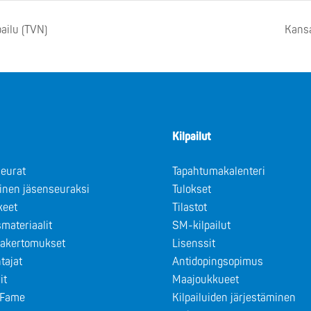
ailu (TVN)
Kansa
Kilpailut
eurat
Tapahtumakalenteri
minen jäsenseuraksi
Tulokset
keet
Tilastot
materiaalit
SM-kilpailut
takertomukset
Lisenssit
tajat
Antidopingsopimus
it
Maajoukkueet
f Fame
Kilpailuiden järjestäminen