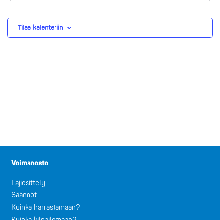
Tilaa kalenteriin
Voimanosto
Lajiesittely
Säännöt
Kuinka harrastamaan?
Kuinka kilpailemaan?