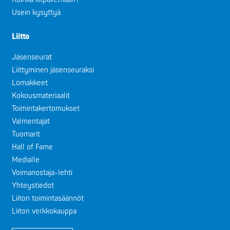
Usein kysyttyä
Liitto
Jäsenseurat
Liittyminen jäsenseuraksi
Lomakkeet
Kokousmateriaalit
Toimintakertomukset
Valmentajat
Tuomarit
Hall of Fame
Medialle
Voimanostaja-lehti
Yhteystiedot
Liiton toimintasäännöt
Liiton verkkokauppa