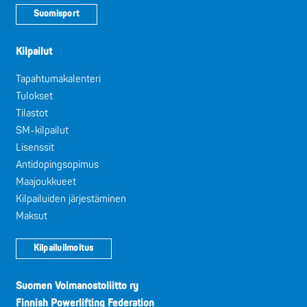
Suomisport
Kilpailut
Tapahtumakalenteri
Tulokset
Tilastot
SM-kilpailut
Lisenssit
Antidopingsopimus
Maajoukkueet
Kilpailuiden järjestäminen
Maksut
Kilpailuilmoitus
Suomen Voimanostoliitto ry
Finnish Powerlifting Federation