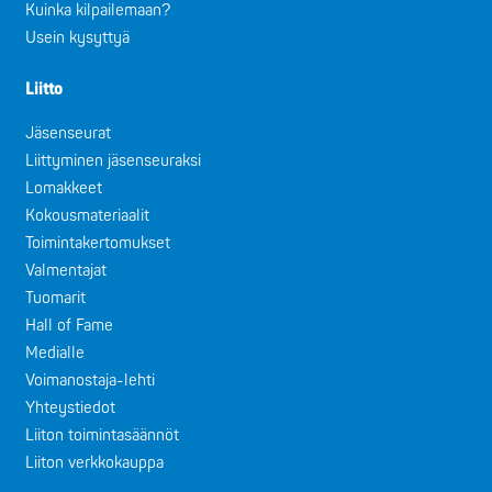
Kuinka kilpailemaan?
Usein kysyttyä
Liitto
Jäsenseurat
Liittyminen jäsenseuraksi
Lomakkeet
Kokousmateriaalit
Toimintakertomukset
Valmentajat
Tuomarit
Hall of Fame
Medialle
Voimanostaja-lehti
Yhteystiedot
Liiton toimintasäännöt
Liiton verkkokauppa