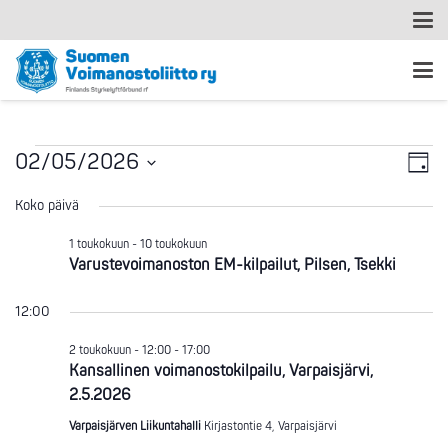
Ta
Tapahtumat
Nä
02/05/2026
Päivä
Vi
Valitse
nav
for
Koko päivä
päivä.
Na
1 toukokuun
-
10 toukokuun
2.5.2026
Varustevoimanoston EM-kilpailut, Pilsen, Tsekki
12:00
2 toukokuun - 12:00
-
17:00
Kansallinen voimanostokilpailu, Varpaisjärvi,
2.5.2026
Varpaisjärven Liikuntahalli
Kirjastontie 4, Varpaisjärvi