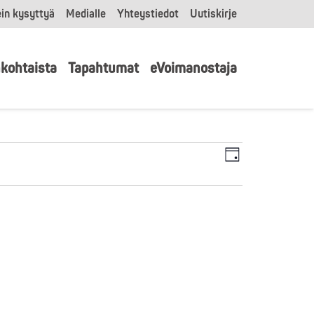
in kysyttyä
Medialle
Yhteystiedot
Uutiskirje
kohtaista
Tapahtumat
eVoimanostaja
Tapahtu
Näkymät
Päivä
Views
navigointi
Navigatio