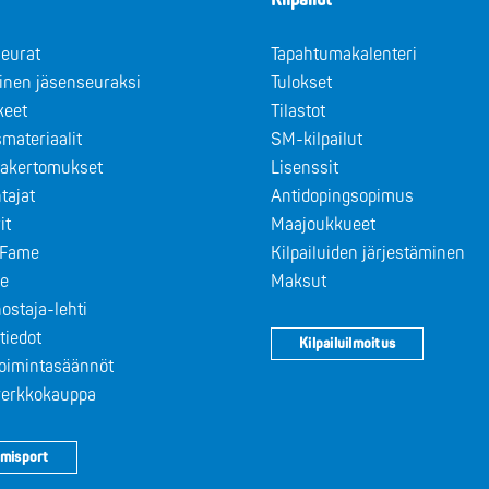
Kilpailut
eurat
Tapahtumakalenteri
minen jäsenseuraksi
Tulokset
keet
Tilastot
materiaalit
SM-kilpailut
takertomukset
Lisenssit
tajat
Antidopingsopimus
it
Maajoukkueet
f Fame
Kilpailuiden järjestäminen
le
Maksut
ostaja-lehti
tiedot
Kilpailuilmoitus
toimintasäännöt
 verkkokauppa
misport