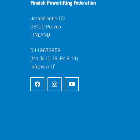
Finnish Powerlifting Federation
Jernbölentie 17a
06100 Porvoo
FINLAND
0449676858
(Ma-To 10-18, Pe 9-14)
info@svnl.fi