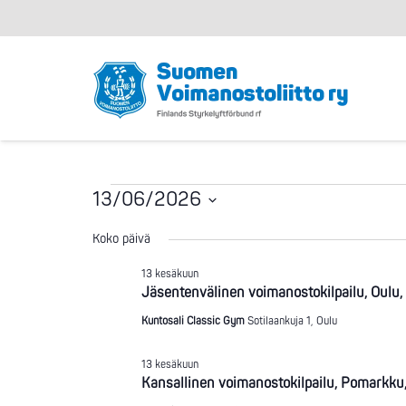
Tapahtumat
13/06/2026
Valitse
Koko päivä
for
päivä.
13 kesäkuun
Jäsentenvälinen voimanostokilpailu, Oulu,
13.6.2026
Kuntosali Classic Gym
Sotilaankuja 1, Oulu
13 kesäkuun
Kansallinen voimanostokilpailu, Pomarkk