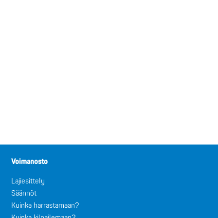
Voimanosto
Lajiesittely
Säännöt
Kuinka harrastamaan?
Kuinka kilpailemaan?