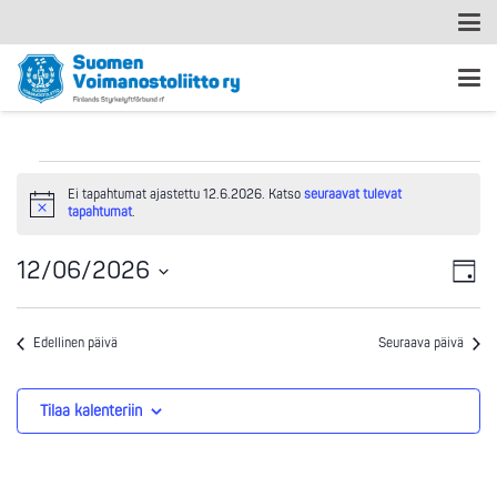
Tapahtumat
Ei tapahtumat ajastettu 12.6.2026. Katso
seuraavat tulevat
Notice
tapahtumat
.
for
Ta
Nä
12/06/2026
12.6.2026
Päivä
Vi
Valitse
nav
päivä.
Na
Edellinen päivä
Seuraava päivä
Tilaa kalenteriin