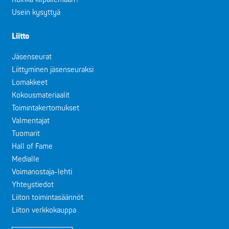
Usein kysyttyä
Liitto
Jäsenseurat
Liittyminen jäsenseuraksi
Lomakkeet
Kokousmateriaalit
Toimintakertomukset
Valmentajat
Tuomarit
Hall of Fame
Medialle
Voimanostaja-lehti
Yhteystiedot
Liiton toimintasäännöt
Liiton verkkokauppa