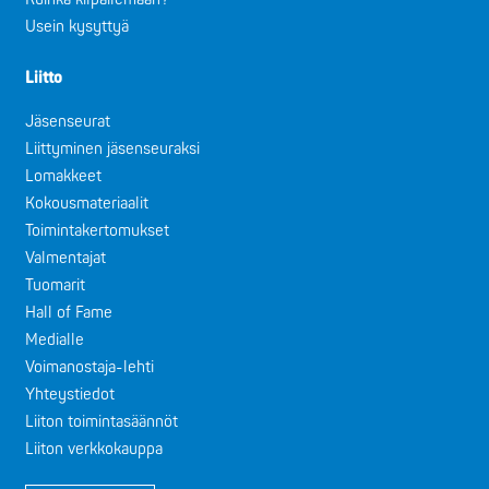
Usein kysyttyä
Liitto
Jäsenseurat
Liittyminen jäsenseuraksi
Lomakkeet
Kokousmateriaalit
Toimintakertomukset
Valmentajat
Tuomarit
Hall of Fame
Medialle
Voimanostaja-lehti
Yhteystiedot
Liiton toimintasäännöt
Liiton verkkokauppa