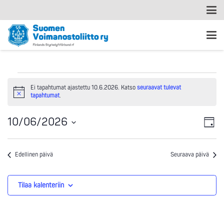
Tapahtumat
Ei tapahtumat ajastettu 10.6.2026. Katso
seuraavat tulevat
Notice
tapahtumat
.
for
Ta
Nä
10/06/2026
10.6.2026
Päivä
Vi
Valitse
nav
päivä.
Na
Edellinen päivä
Seuraava päivä
Tilaa kalenteriin