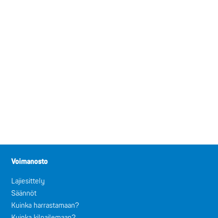
Voimanosto
Lajiesittely
Säännöt
Kuinka harrastamaan?
Kuinka kilpailemaan?