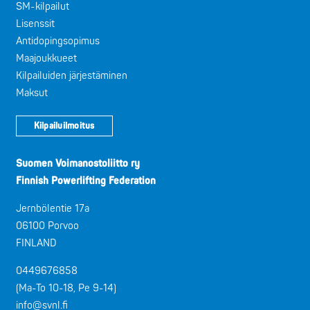
SM-kilpailut
Lisenssit
Antidopingsopimus
Maajoukkueet
Kilpailuiden järjestäminen
Maksut
Kilpailuilmoitus
Suomen Voimanostoliitto ry
Finnish Powerlifting Federation
Jernbölentie 17a
06100 Porvoo
FINLAND
0449676858
(Ma-To 10-18, Pe 9-14)
info@svnl.fi