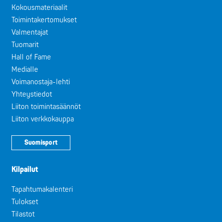
Kokousmateriaalit
Toimintakertomukset
Valmentajat
Tuomarit
Hall of Fame
Medialle
Voimanostaja-lehti
Yhteystiedot
Liiton toimintasäännöt
Liiton verkkokauppa
Suomisport
Kilpailut
Tapahtumakalenteri
Tulokset
Tilastot