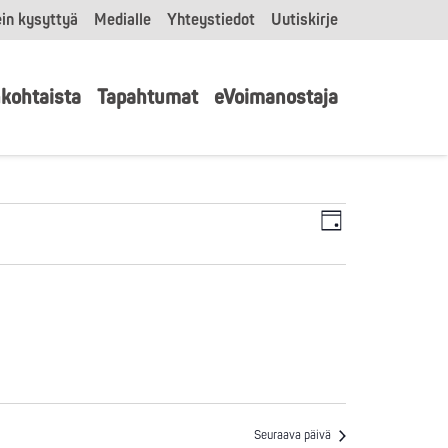
in kysyttyä
Medialle
Yhteystiedot
Uutiskirje
kohtaista
Tapahtumat
eVoimanostaja
Tapahtu
Näkymät
Päivä
Views
navigointi
Navigatio
Seuraava päivä