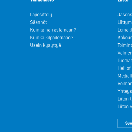
Voimanosto
Liitto
Lajiesittely
Jäsens
Säännöt
Liitty
Kuinka harrastamaan?
Lomak
Kuinka kilpailemaan?
Kokous
Usein kysyttyä
Toimin
Valmen
Tuomar
Hall o
Medial
Voiman
Yhteys
Liiton 
Liiton
Suo