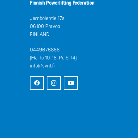
Finnish Powerlifting Federation
Jernbölentie 17a
06100 Porvoo
FINLAND
0449676858
(Ma-To 10-18, Pe 9-14)
info@svnl.fi