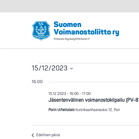
Tapahtumat
15/12/2023
Valitse
16:00
for
päivä.
15.12.2023 - 16:00
-
17:00
Jäsentenvälinen voimanostokilpailu (PV-8
15.12.2023
Porin Urheilutalo
Kuninkaanhaanaukio 12, Pori
Edellinen päivä