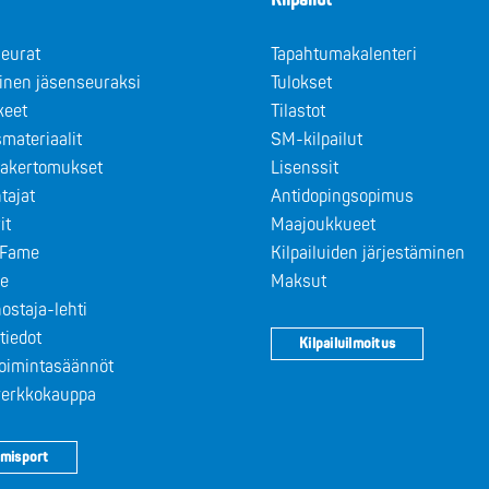
Kilpailut
eurat
Tapahtumakalenteri
minen jäsenseuraksi
Tulokset
keet
Tilastot
materiaalit
SM-kilpailut
takertomukset
Lisenssit
tajat
Antidopingsopimus
it
Maajoukkueet
f Fame
Kilpailuiden järjestäminen
le
Maksut
ostaja-lehti
tiedot
Kilpailuilmoitus
toimintasäännöt
 verkkokauppa
misport