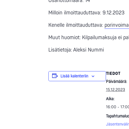
Osanottomäärä: 14
Milloin ilmoittauduttava: 9.12.2023
Kenelle ilmoittauduttava:
porinvoima
Muut huomiot: Kilpailumaksuja ei pala
Lisätietoja: Aleksi Nummi
TIEDOT
Lisää kalenteriin
Päivämäärä:
15.12.2023
Aika:
16:00 - 17:0
Tapahtumaluo
Jäsentenväli