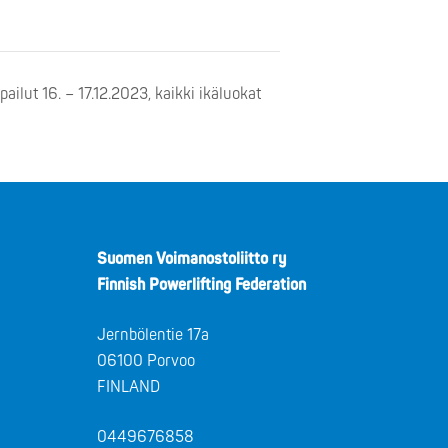
lut 16. – 17.12.2023, kaikki ikäluokat
Suomen Voimanostoliitto ry
Finnish Powerlifting Federation
Jernbölentie 17a
06100 Porvoo
FINLAND
0449676858