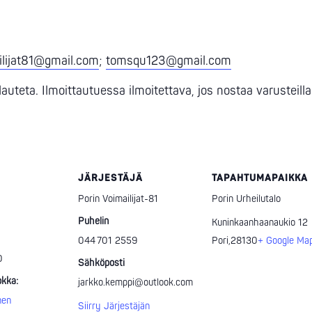
ilijat81@gmail.com
;
tomsqu123@gmail.com
uteta. Ilmoittautuessa ilmoitettava, jos nostaa varusteilla
JÄRJESTÄJÄ
TAPAHTUMAPAIKKA
Porin Voimailijat-81
Porin Urheilutalo
Puhelin
Kuninkaanhaanaukio 12
044 701 2559
Pori
,
28130
+ Google Ma
0
Sähköposti
kka:
jarkko.kemppi@outlook.com
nen
Siirry Järjestäjän