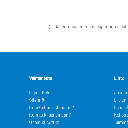
Jäsentenvälinen penkkipunnerruskilpa
Voimanosto
Liitto
Lajiesittely
Jäsens
Säännöt
Liitty
Kuinka harrastamaan?
Lomak
Kuinka kilpailemaan?
Kokous
Usein kysyttyä
Toimin