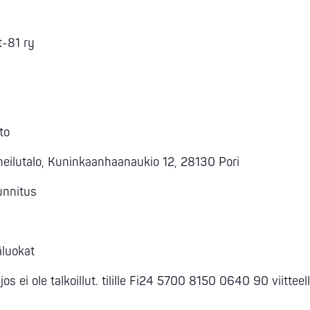
at-81 ry
to
rheilutalo, Kuninkaanhaanaukio 12, 28130 Pori
unnitus
käluokat
ei ole talkoillut. tilille Fi24 5700 8150 0640 90 viitteell