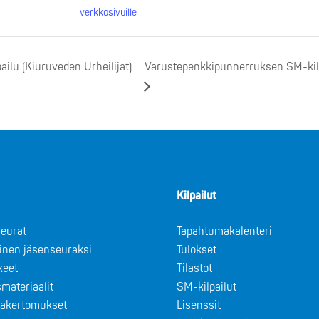
verkkosivuille
ilu (Kiuruveden Urheilijat)
Varustepenkkipunnerruksen SM-kilpai
Kilpailut
eurat
Tapahtumakalenteri
minen jäsenseuraksi
Tulokset
keet
Tilastot
materiaalit
SM-kilpailut
takertomukset
Lisenssit