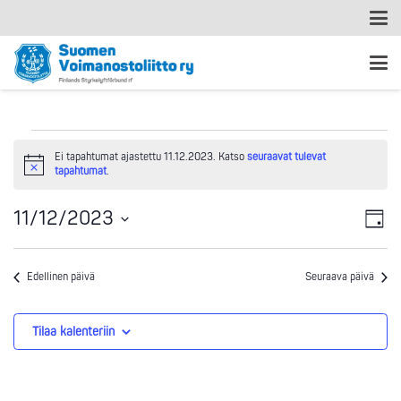
Tapahtumat
Ei tapahtumat ajastettu 11.12.2023. Katso
seuraavat tulevat
Notice
tapahtumat
.
for
Ta
Nä
11/12/2023
11.12.2023
Päivä
Vi
Valitse
nav
päivä.
Na
Edellinen päivä
Seuraava päivä
Tilaa kalenteriin