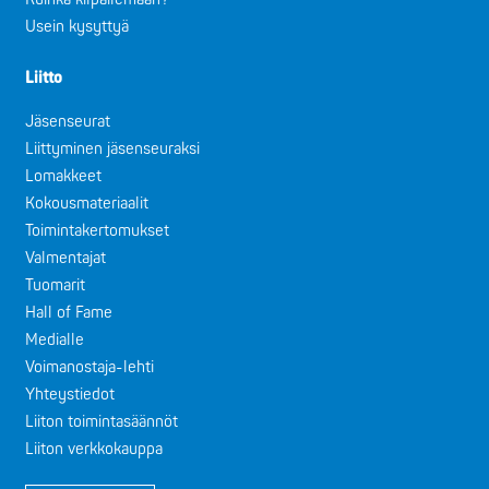
Usein kysyttyä
Liitto
Jäsenseurat
Liittyminen jäsenseuraksi
Lomakkeet
Kokousmateriaalit
Toimintakertomukset
Valmentajat
Tuomarit
Hall of Fame
Medialle
Voimanostaja-lehti
Yhteystiedot
Liiton toimintasäännöt
Liiton verkkokauppa