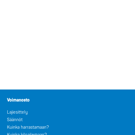
Voimanosto
Lajiesittely
Säännöt
Kuinka harrastamaan?
Kuinka kilpailemaan?