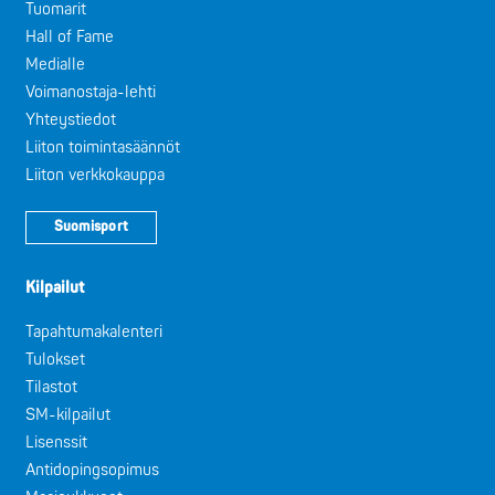
Tuomarit
Hall of Fame
Medialle
Voimanostaja-lehti
Yhteystiedot
Liiton toimintasäännöt
Liiton verkkokauppa
Suomisport
Kilpailut
Tapahtumakalenteri
Tulokset
Tilastot
SM-kilpailut
Lisenssit
Antidopingsopimus