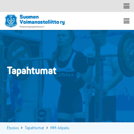
Tapahtumat
Etusivu
Tapahtumat
MM-kilpailu