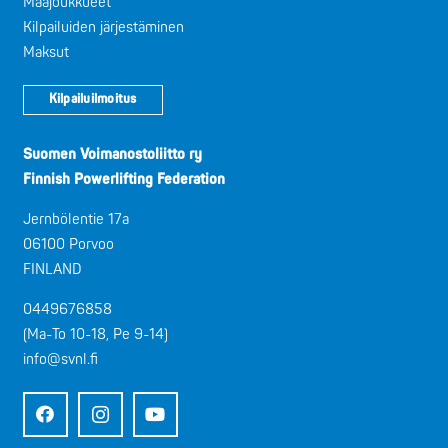
Maajoukkueet
Kilpailuiden järjestäminen
Maksut
Kilpailuilmoitus
Suomen Voimanostoliitto ry
Finnish Powerlifting Federation
Jernbölentie 17a
06100 Porvoo
FINLAND
0449676858
(Ma-To 10-18, Pe 9-14)
info@svnl.fi