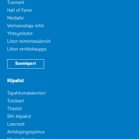
Tuomarit
Hall of Fame
Medialle
Voimanostaja-lehti
Yhteystiedot
Liiton toimintasäännöt
Liiton verkkokauppa
Suomisport
Kilpailut
Tapahtumakalenteri
Tulokset
Tilastot
SM-kilpailut
Lisenssit
Antidopingsopimus