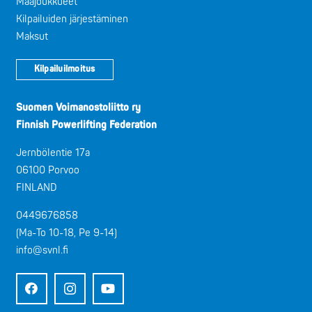
Maajoukkueet
Kilpailuiden järjestäminen
Maksut
Kilpailuilmoitus
Suomen Voimanostoliitto ry
Finnish Powerlifting Federation
Jernbölentie 17a
06100 Porvoo
FINLAND
0449676858
(Ma-To 10-18, Pe 9-14)
info@svnl.fi