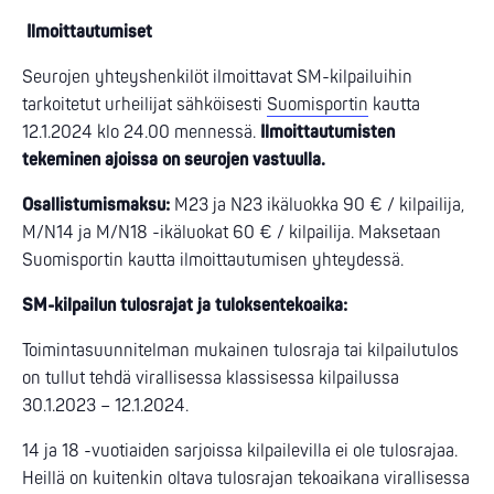
Ilmoittautumiset
Seurojen yhteyshenkilöt ilmoittavat SM-kilpailuihin
tarkoitetut urheilijat sähköisesti
Suomisportin
kautta
12.1.2024 klo 24.00 mennessä.
Ilmoittautumisten
tekeminen ajoissa on seurojen vastuulla.
Osallistumismaksu:
M23 ja N23 ikäluokka 90 € / kilpailija,
M/N14 ja M/N18 -ikäluokat 60 € / kilpailija. Maksetaan
Suomisportin kautta ilmoittautumisen yhteydessä.
SM-kilpailun tulosrajat ja tuloksentekoaika:
Toimintasuunnitelman mukainen tulosraja tai kilpailutulos
on tullut tehdä virallisessa klassisessa kilpailussa
30.1.2023 – 12.1.2024.
14 ja 18 -vuotiaiden sarjoissa kilpailevilla ei ole tulosrajaa.
Heillä on kuitenkin oltava tulosrajan tekoaikana virallisessa