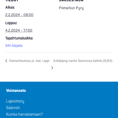
TIEDOT
JÄRJESTÄJÄ
Alkaa:
Pomarkun Pyry
2.2.2024 - 08:00
Loppuu:
4.2.2024 - 17:00
Tapahtumaluokka:
SM-kilpailu
Tuomarikoulutus ja -koe, Loppi
Antidoping-luento Teamsissa kaikille (SUEK)
Voimanosto
Lajiesittely
Säännöt
Kuinka harrastamaan?