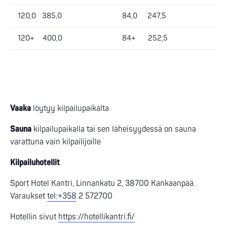
120,0 385,0
84,0 247,5
120+ 400,0
84+ 252,5
Vaaka
löytyy kilpailupaikalta
Sauna
kilpailupaikalla tai sen läheisyydessä on sauna
varattuna vain kilpailijoille
Kilpailuhotellit
Sport Hotel Kantri, Linnankatu 2, 38700 Kankaanpää.
Varaukset
tel:+358
2 572700
Hotellin sivut
https://hotellikantri.fi/