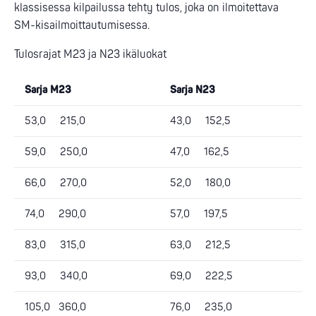
klassisessa kilpailussa tehty tulos, joka on ilmoitettava
SM-kisailmoittautumisessa.
Tulosrajat M23 ja N23 ikäluokat
Sarja M23
Sarja N23
53,0 215,0
43,0 152,5
59,0 250,0
47,0 162,5
66,0 270,0
52,0 180,0
74,0 290,0
57,0 197,5
83,0 315,0
63,0 212,5
93,0 340,0
69,0 222,5
105,0 360,0
76,0 235,0