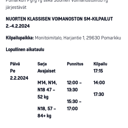
Pomarkun Pyry ry sekä Suomen Voimanostoliitto ry
järjestävät
NUORTEN KLASSISEN VOIMANOSTON SM-KILPAILUT
2.-4.2.2024
Kilpailupaikka:
Monitoimitalo, Harjantie 1, 29630 Pomarkku
Lopullinen aikataulu
Päivä
Sarja
Punnitus
Kilpailu
Pe
Avajaiset
17:15
2.2.2024
M14, N14,
12:00 –
14:00
N18 47 –
13:30
17:30
52 kg
15:30 –
N18, 57 –
17:00
84+ kg