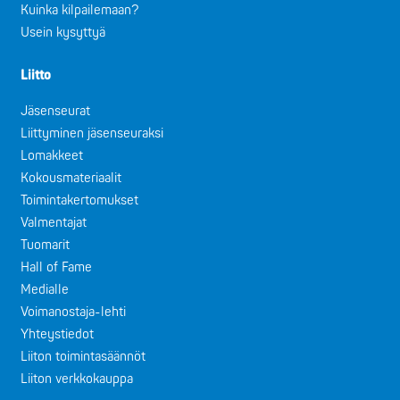
Kuinka kilpailemaan?
Usein kysyttyä
Liitto
Jäsenseurat
Liittyminen jäsenseuraksi
Lomakkeet
Kokousmateriaalit
Toimintakertomukset
Valmentajat
Tuomarit
Hall of Fame
Medialle
Voimanostaja-lehti
Yhteystiedot
Liiton toimintasäännöt
Liiton verkkokauppa