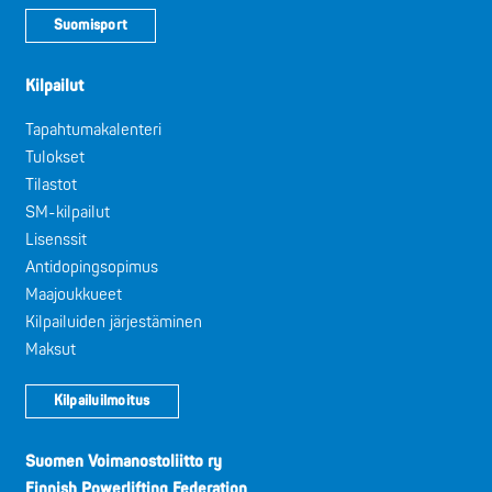
Suomisport
Kilpailut
Tapahtumakalenteri
Tulokset
Tilastot
SM-kilpailut
Lisenssit
Antidopingsopimus
Maajoukkueet
Kilpailuiden järjestäminen
Maksut
Kilpailuilmoitus
Suomen Voimanostoliitto ry
Finnish Powerlifting Federation