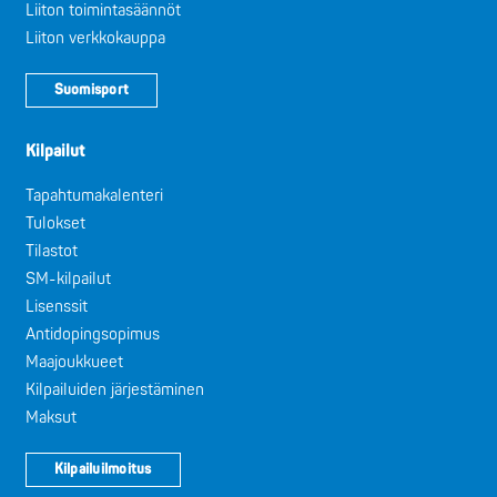
Liiton toimintasäännöt
Liiton verkkokauppa
Suomisport
Kilpailut
Tapahtumakalenteri
Tulokset
Tilastot
SM-kilpailut
Lisenssit
Antidopingsopimus
Maajoukkueet
Kilpailuiden järjestäminen
Maksut
Kilpailuilmoitus