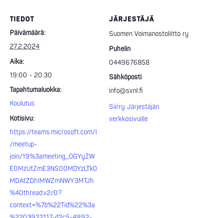
TIEDOT
JÄRJESTÄJÄ
Päivämäärä:
Suomen Voimanostoliitto ry
27.2.2024
Puhelin
Aika:
0449676858
19:00 - 20:30
Sähköposti
Tapahtumaluokka:
info@svnl.fi
Koulutus
Siirry Järjestäjän
Kotisivu:
verkkosivuille
https://teams.microsoft.com/l
/meetup-
join/19%3ameeting_OGYyZW
E0MzUtZmE3NS00MDYzLTk0
MDAtZDhlMWZmNWY3MTJh
%40thread.v2/0?
context=%7b%22Tid%22%3a
%2203922117-d2c5-4992-