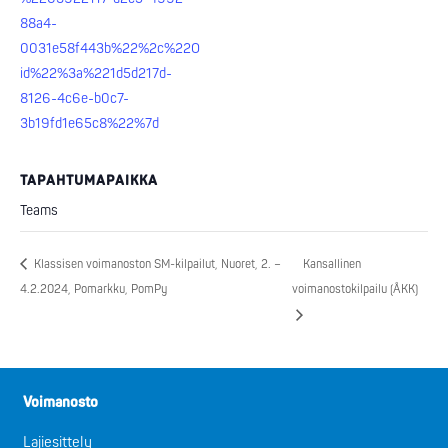
88a4-
0031e58f443b%22%2c%22O
id%22%3a%221d5d217d-
8126-4c6e-b0c7-
3b19fd1e65c8%22%7d
TAPAHTUMAPAIKKA
Teams
Klassisen voimanoston SM-kilpailut, Nuoret, 2. –
Kansallinen
4.2.2024, Pomarkku, PomPy
voimanostokilpailu (ÅKK)
Voimanosto
Lajiesittely