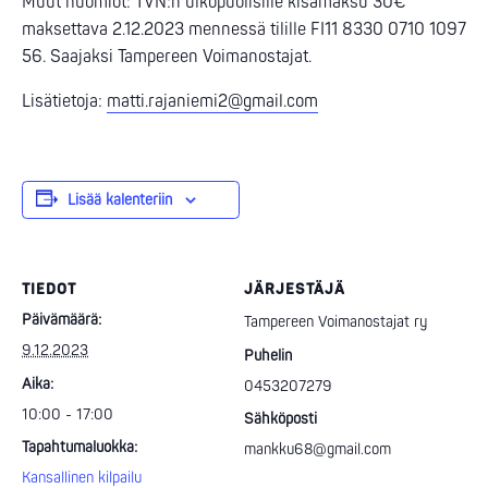
Muut huomiot: TVN:n ulkopuolisille kisamaksu 30€
maksettava 2.12.2023 mennessä tilille FI11 8330 0710 1097
56. Saajaksi Tampereen Voimanostajat.
Lisätietoja:
matti.rajaniemi2@gmail.com
Lisää kalenteriin
TIEDOT
JÄRJESTÄJÄ
Päivämäärä:
Tampereen Voimanostajat ry
9.12.2023
Puhelin
Aika:
0453207279
10:00 - 17:00
Sähköposti
Tapahtumaluokka:
mankku68@gmail.com
Kansallinen kilpailu