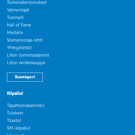
Toimintakertomukset
Valmentajat
Tuomarit
Hall of Fame
Medialle
Voimanostaja-lehti
Yhteystiedot
Liiton toimintasäännöt
Liiton verkkokauppa
Suomisport
Kilpailut
Tapahtumakalenteri
Tulokset
Tilastot
SM-kilpailut