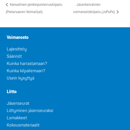
Kansallinen penkkipunnerruskilpailu
Jäsentenvälinen
(Pietarsaaren Voimailijat)
voimanostokilpailu (JoPuPo)
Voimanosto
Lajiesittely
Säännöt
Kuinka harrastamaan?
Kuinka kilpailemaan?
Usein kysyttyä
Liitto
Jäsenseurat
Liittyminen jäsenseuraksi
Lomakkeet
Kokousmateriaalit