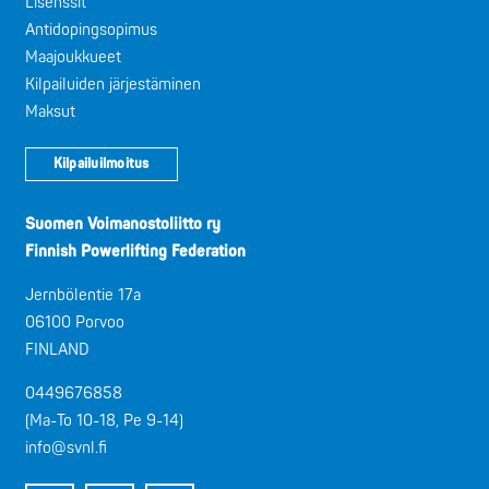
Lisenssit
Antidopingsopimus
Maajoukkueet
Kilpailuiden järjestäminen
Maksut
Kilpailuilmoitus
Suomen Voimanostoliitto ry
Finnish Powerlifting Federation
Jernbölentie 17a
06100 Porvoo
FINLAND
0449676858
(Ma-To 10-18, Pe 9-14)
info@svnl.fi