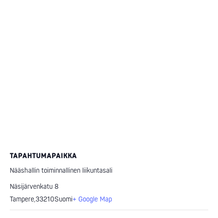
TAPAHTUMAPAIKKA
Nääshallin toiminnallinen liikuntasali
Näsijärvenkatu 8
Tampere
,
33210
Suomi
+ Google Map