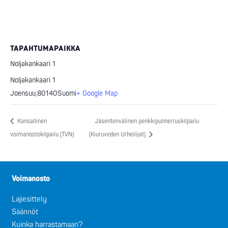
TAPAHTUMAPAIKKA
Noljakankaari 1
Noljakankaari 1
Joensuu
,
80140
Suomi
+ Google Map
Kansallinen
Jäsentenvälinen penkkipunnerruskilpailu
voimanostokilpailu (TVN)
(Kiuruveden Urheilijat)
Voimanosto
Lajiesittely
Säännöt
Kuinka harrastamaan?