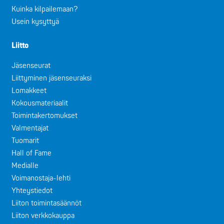
Kuinka kilpailemaan?
Usein kysyttyä
Liitto
Jäsenseurat
Liittyminen jäsenseuraksi
Lomakkeet
Kokousmateriaalit
Toimintakertomukset
Valmentajat
Tuomarit
Hall of Fame
Medialle
Voimanostaja-lehti
Yhteystiedot
Liiton toimintasäännöt
Liiton verkkokauppa