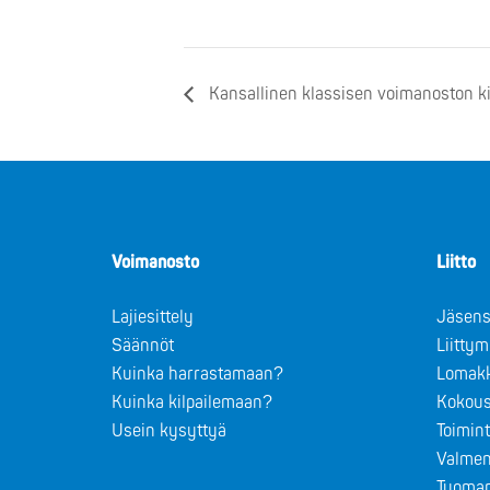
Kansallinen klassisen voimanoston kil
Voimanosto
Liitto
Lajiesittely
Jäsens
Säännöt
Liitty
Kuinka harrastamaan?
Lomak
Kuinka kilpailemaan?
Kokous
Usein kysyttyä
Toimin
Valmen
Tuomar