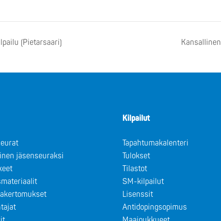
pailu (Pietarsaari)
Kansallinen
Kilpailut
eurat
Tapahtumakalenteri
minen jäsenseuraksi
Tulokset
keet
Tilastot
materiaalit
SM-kilpailut
takertomukset
Lisenssit
tajat
Antidopingsopimus
it
Maajoukkueet