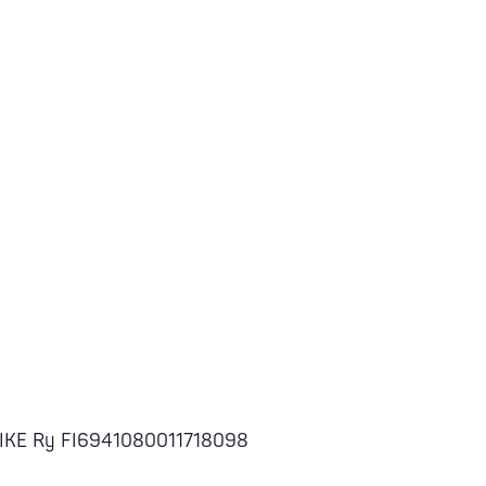
m LIKE Ry FI6941080011718098