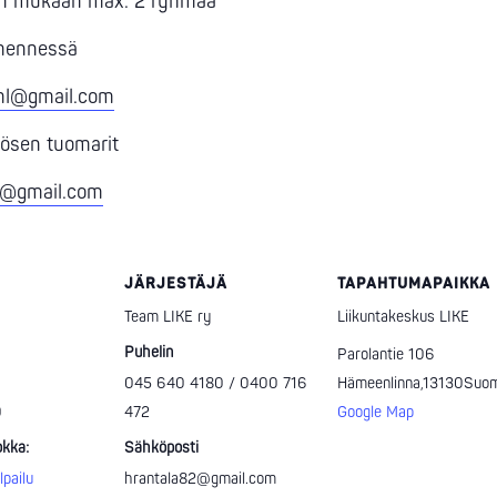
un mukaan max. 2 ryhmää
 mennessä
ml@gmail.com
kösen tuomarit
l@gmail.com
JÄRJESTÄJÄ
TAPAHTUMAPAIKKA
Team LIKE ry
Liikuntakeskus LIKE
Puhelin
Parolantie 106
045 640 4180 / 0400 716
Hämeenlinna
,
13130
Suom
0
472
Google Map
kka:
Sähköposti
lpailu
hrantala82@gmail.com