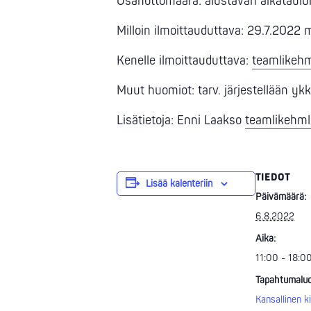
Osanottomäärä: alustavan aikataul
Milloin ilmoittauduttava: 29.7.2022
Kenelle ilmoittauduttava:
teamlikeh
Muut huomiot: tarv. järjestellään yk
Lisätietoja: Enni Laakso
teamlikehm
TIEDOT
Lisää kalenteriin
Päivämäärä:
6.8.2022
Aika:
11:00 - 18:0
Tapahtumaluo
Kansallinen ki