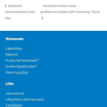
Kansallinen
Kansallinen avoimen sarjan
voimanostokilpailu (Team
penkkipunnerruskilpailu (SFI-mästerskap i Åland)
Like)
Voimanosto
Lajiesittely
Säännöt
Kuinka harrastamaan?
Kuinka kilpailemaan?
Usein kysyttyä
Liitto
Jäsenseurat
Liittyminen jäsenseuraksi
Lomakkeet