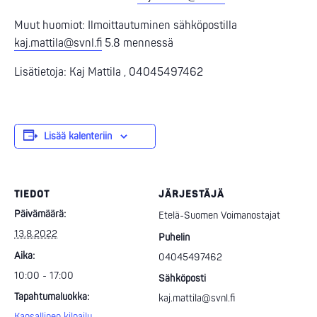
Muut huomiot: Ilmoittautuminen sähköpostilla
kaj.mattila@svnl.fi
5.8 mennessä
Lisätietoja: Kaj Mattila , 04045497462
Lisää kalenteriin
TIEDOT
JÄRJESTÄJÄ
Päivämäärä:
Etelä-Suomen Voimanostajat
13.8.2022
Puhelin
Aika:
04045497462
10:00 - 17:00
Sähköposti
Tapahtumaluokka:
kaj.mattila@svnl.fi
Kansallinen kilpailu