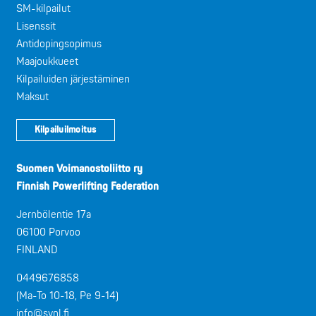
SM-kilpailut
Lisenssit
Antidopingsopimus
Maajoukkueet
Kilpailuiden järjestäminen
Maksut
Kilpailuilmoitus
Suomen Voimanostoliitto ry
Finnish Powerlifting Federation
Jernbölentie 17a
06100 Porvoo
FINLAND
0449676858
(Ma-To 10-18, Pe 9-14)
info@svnl.fi