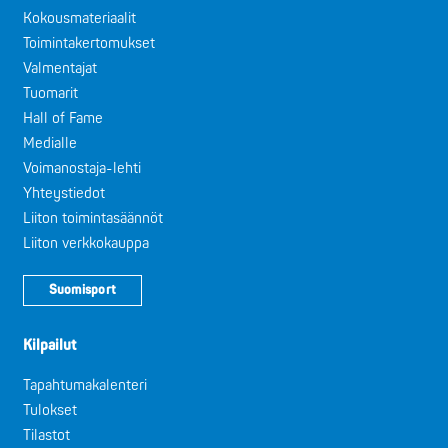
Kokousmateriaalit
Toimintakertomukset
Valmentajat
Tuomarit
Hall of Fame
Medialle
Voimanostaja-lehti
Yhteystiedot
Liiton toimintasäännöt
Liiton verkkokauppa
Suomisport
Kilpailut
Tapahtumakalenteri
Tulokset
Tilastot