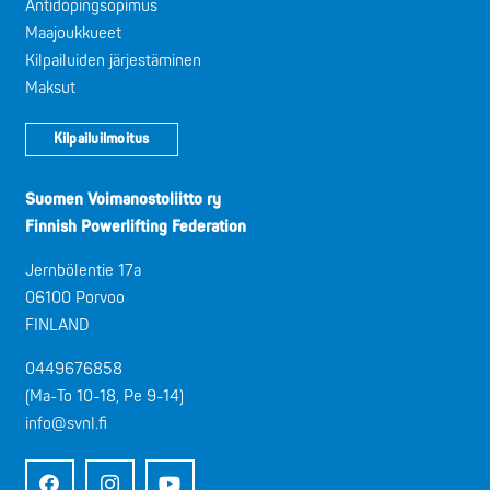
Antidopingsopimus
Maajoukkueet
Kilpailuiden järjestäminen
Maksut
Kilpailuilmoitus
Suomen Voimanostoliitto ry
Finnish Powerlifting Federation
Jernbölentie 17a
06100 Porvoo
FINLAND
0449676858
(Ma-To 10-18, Pe 9-14)
info@svnl.fi