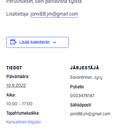
Peruutukset, vain painavista syistä.
Lisätietoja:
jomi88.jm@gmail.com
Lisää kalenteriin
TIEDOT
JÄRJESTÄJÄ
Päivämäärä:
Savonlinnan Jyry
10.9.2022
Puhelin
Aika:
0503478187
10:00 - 17:00
Sähköposti
Tapahtumaluokka:
jomi88.jm@gmail.com
Kansallinen kilpailu