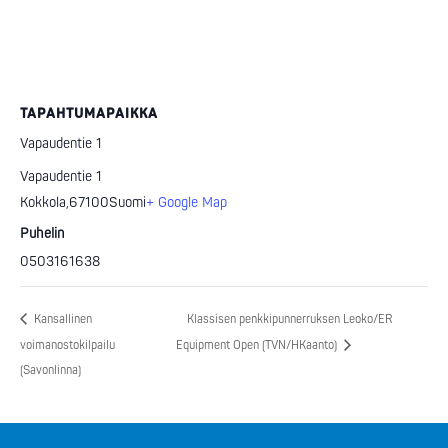
TAPAHTUMAPAIKKA
Vapaudentie 1
Vapaudentie 1
Kokkola
,
67100
Suomi
+ Google Map
Puhelin
0503161638
Kansallinen
Klassisen penkkipunnerruksen Leoko/ER
voimanostokilpailu
Equipment Open (TVN/HKaanto)
(Savonlinna)