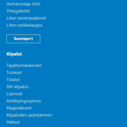
Voimanostaja-lehti
Yhteystiedot
Liiton toimintasäännöt
Liiton verkkokauppa
Suomisport
Kilpailut
Tapahtumakalenteri
Tulokset
Tilastot
SM-kilpailut
Lisenssit
Antidopingsopimus
Maajoukkueet
Kilpailuiden järjestäminen
Maksut