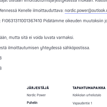
at otetaan ilmoittautumisjärjestyksessä mukaan. Klassine
 Mennessä Kenelle ilmoittauduttava:
nordic.power@outlook
e: FI0631311001367410 Pidätämme oikeuden muutoksiin jos
än, mutta sitä ei voida luvata varmaksi.
estä ilmoittautumisen yhteydessä sähköpostissa.
8
8
JÄRJESTÄJÄ
TAPAHTUMAPAIKKA
Nordic Power
Kokkolan urheilutalo
Puhelin
Vapaudentie 1