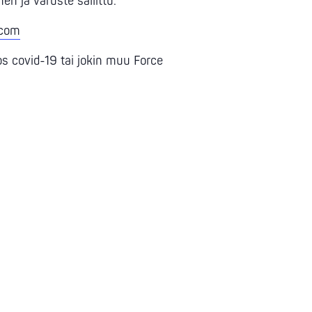
n ja varuste sallittu.
.com
 covid-19 tai jokin muu Force