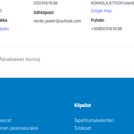
0503161638
KOKKOLA
,
67100
Finland
0
Google Map
Sähköposti
kka:
Puhelin
nordic.power@outlook.com
lpailu
+358503161638
(Äänekosken Huima)
Kilpailut
eurat
Tapahtumakalenteri
minen jäsenseuraksi
Tulokset