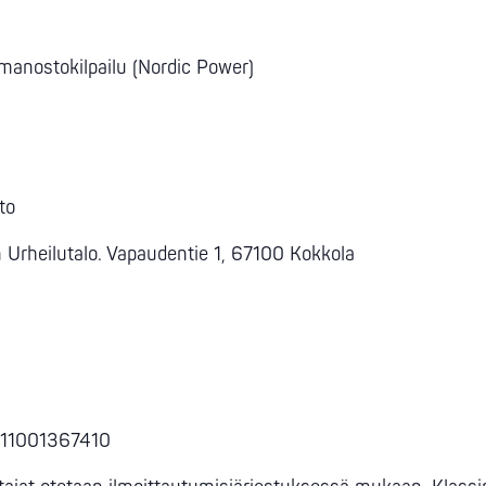
oimanostokilpailu (Nordic Power)
to
n Urheilutalo. Vapaudentie 1, 67100 Kokkola
1311001367410