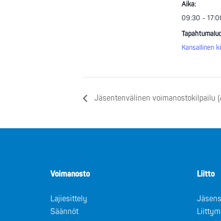
Aika:
09:30 - 17:0
Tapahtumaluo
Kansallinen ki
Jäsentenvälinen voimanostokilpailu 
Voimanosto
Liitto
Lajiesittely
Jäsens
Säännöt
Liitty