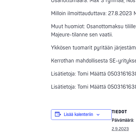
Osanottomäärä: Max 3 ryhmää, Nostaj
Milloin ilmoittauduttava: 27.8.2023
Muut huomiot: Osanottomaksu tilill
Majeure-tilanne sen vaatii.
Ykkösen tuomarit pyritään järjestämä
Kerrothan mahdollisesta SE-yrityks
Lisätietoja: Tomi Määttä 050316163
Lisätietoja: Tomi Määttä 050316163
TIEDOT
Lisää kalenteriin
Päivämäärä:
2.9.2023