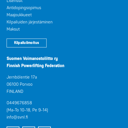
Lisenssit
Antidopingsopimus
Maajoukkueet
Kilpailuiden järjestäminen
Maksut
Kilpailuilmoitus
Suomen Voimanostoliitto ry
Finnish Powerlifting Federation
Jernbölentie 17a
06100 Porvoo
FINLAND
0449676858
(Ma-To 10-18, Pe 9-14)
info@svnl.fi