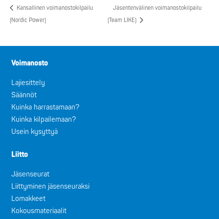
Kansallinen voimanostokilpailu
Jäsentenvälinen voimanostokilpailu
(Nordic Power)
(Team LIKE)
Voimanosto
Lajiesittely
Säännöt
Kuinka harrastamaan?
Kuinka kilpailemaan?
Usein kysyttyä
Liitto
Jäsenseurat
Liittyminen jäsenseuraksi
Lomakkeet
Kokousmateriaalit