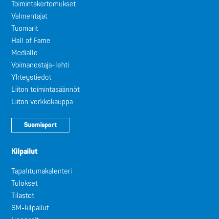
Toimintakertomukset
Valmentajat
Tuomarit
Hall of Fame
Medialle
Voimanostaja-lehti
Yhteystiedot
Liiton toimintasäännöt
Liiton verkkokauppa
Suomisport
Kilpailut
Tapahtumakalenteri
Tulokset
Tilastot
SM-kilpailut