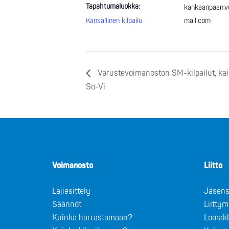
Tapahtumaluokka:
kankaanpaan.v
Kansallinen kilpailu
mail.com
Varustevoimanoston SM-kilpailut, kaik
So-Vi
Voimanosto
Liitto
Lajiesittely
Jäsens
Säännöt
Liitty
Kuinka harrastamaan?
Lomak