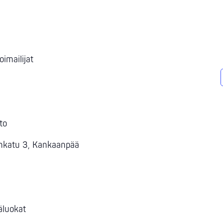
oimailijat
to
ienkatu 3, Kankaanpää
käluokat