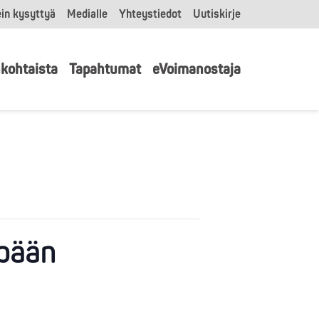
in kysyttyä
Medialle
Yhteystiedot
Uutiskirje
kohtaista
Tapahtumat
eVoimanostaja
npään