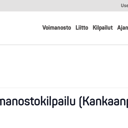
Use
Voimanosto
Liitto
Kilpailut
Ajan
imanostokilpailu (Kankaa