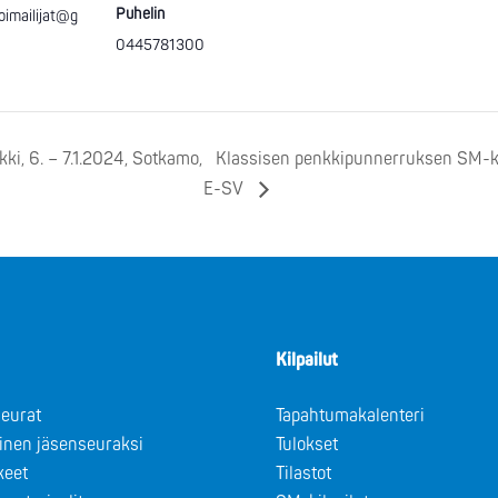
Puhelin
oimailijat@g
0445781300
ki, 6. – 7.1.2024, Sotkamo,
Klassisen penkkipunnerruksen SM-kilp
E-SV
Kilpailut
eurat
Tapahtumakalenteri
minen jäsenseuraksi
Tulokset
keet
Tilastot