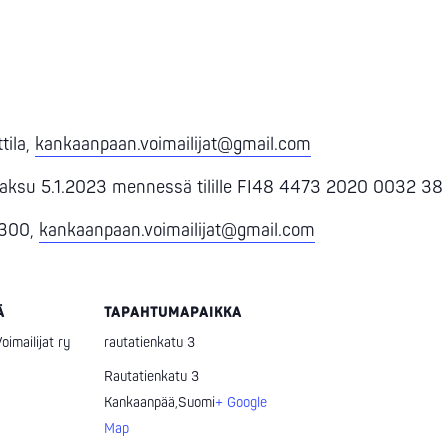
tila,
kankaanpaan.voimailijat@gmail.com
aksu 5.1.2023 mennessä tilille FI48 4473 2020 0032 38
1300,
kankaanpaan.voimailijat@gmail.com
Ä
TAPAHTUMAPAIKKA
imailijat ry
rautatienkatu 3
Rautatienkatu 3
Kankaanpää
,
Suomi
+ Google
Map