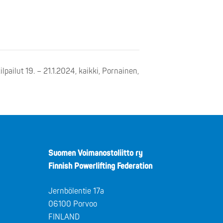
ailut 19. – 21.1.2024, kaikki, Pornainen,
Suomen Voimanostoliitto ry
Finnish Powerlifting Federation
Jernbölentie 17a
06100 Porvoo
FINLAND