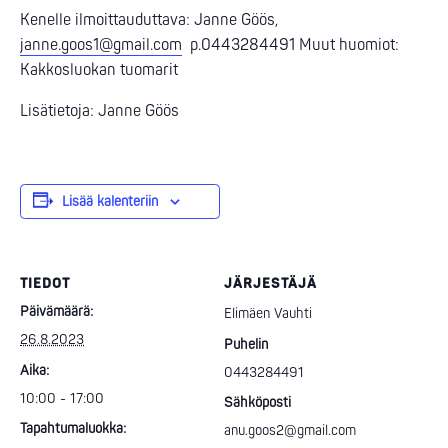
Kenelle ilmoittauduttava: Janne Göös,
janne.goos1@gmail.com
p.0443284491 Muut huomiot:
Kakkosluokan tuomarit
Lisätietoja: Janne Göös
Lisää kalenteriin
TIEDOT
JÄRJESTÄJÄ
Päivämäärä:
Elimäen Vauhti
26.8.2023
Puhelin
Aika:
0443284491
10:00 - 17:00
Sähköposti
Tapahtumaluokka:
anu.goos2@gmail.com