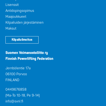
Lisenssit
Antidopingsopimus
Maajoukkueet
Kilpailuiden järjestäminen
Maksut
Kilpailuilmoitus
Suomen Voimanostoliitto ry
Finnish Powerlifting Federation
Jernbölentie 17a
06100 Porvoo
FINLAND
0449676858
(Ma-To 10-18, Pe 9-14)
info@svnl.fi