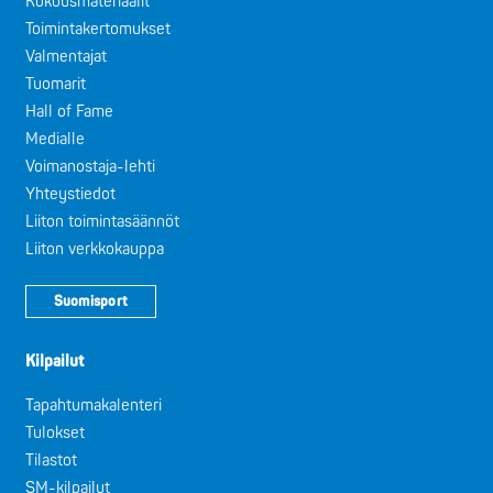
Kokousmateriaalit
Toimintakertomukset
Valmentajat
Tuomarit
Hall of Fame
Medialle
Voimanostaja-lehti
Yhteystiedot
Liiton toimintasäännöt
Liiton verkkokauppa
Suomisport
Kilpailut
Tapahtumakalenteri
Tulokset
Tilastot
SM-kilpailut