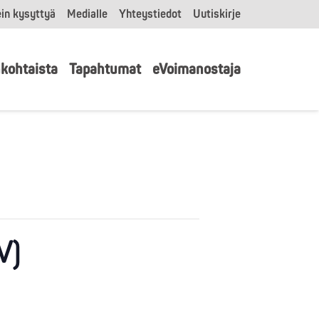
in kysyttyä
Medialle
Yhteystiedot
Uutiskirje
kohtaista
Tapahtumat
eVoimanostaja
V)