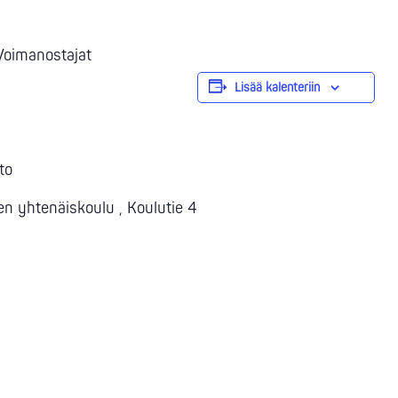
 Voimanostajat
Lisää kalenteriin
to
ten yhtenäiskoulu , Koulutie 4