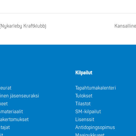
(Nykarleby Kraftklubb)
Kansalline
Kilpailut
eurat
Tapahtumakalenteri
minen jäsenseuraksi
Tulokset
keet
Tilastot
materiaalit
SM-kilpailut
takertomukset
Lisenssit
tajat
Antidopingsopimus
it
Maajoukkueet