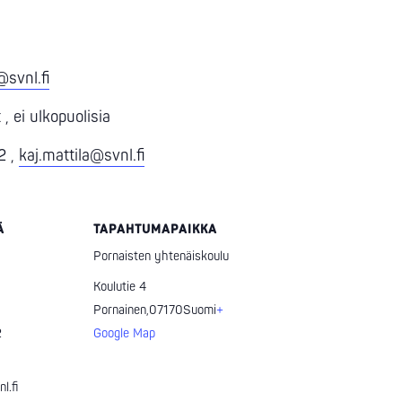
@svnl.fi
, ei ulkopuolisia
2 ,
kaj.mattila@svnl.fi
Ä
TAPAHTUMAPAIKKA
Pornaisten yhtenäiskoulu
Koulutie 4
Pornainen
,
07170
Suomi
+
2
Google Map
l.fi