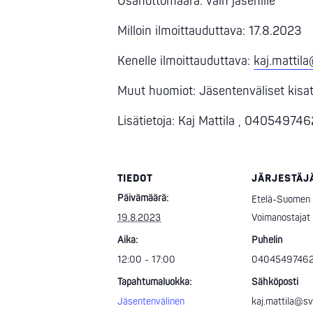
Osanottomäärä: vain jäsenille
Milloin ilmoittauduttava: 17.8.2023
Kenelle ilmoittauduttava:
kaj.mattila
Muut huomiot: Jäsentenväliset kisat 
Lisätietoja: Kaj Mattila , 040549746
TIEDOT
JÄRJESTÄJ
Päivämäärä:
Etelä-Suomen
19.8.2023
Voimanostajat
Aika:
Puhelin
12:00 - 17:00
0404549746
Tapahtumaluokka:
Sähköposti
Jäsentenvälinen
kaj.mattila@svn