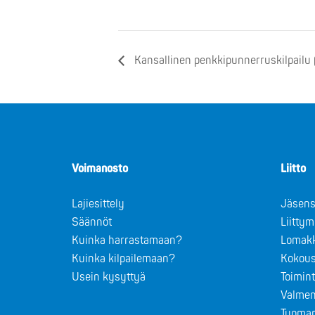
Kansallinen penkkipunnerruskilpailu 
Voimanosto
Liitto
Lajiesittely
Jäsens
Säännöt
Liitty
Kuinka harrastamaan?
Lomak
Kuinka kilpailemaan?
Kokous
Usein kysyttyä
Toimin
Valmen
Tuomar