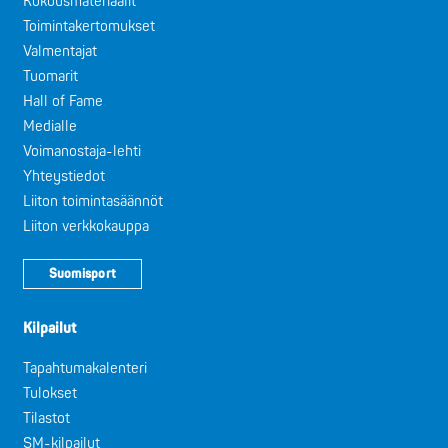
Kokousmateriaalit
Toimintakertomukset
Valmentajat
Tuomarit
Hall of Fame
Medialle
Voimanostaja-lehti
Yhteystiedot
Liiton toimintasäännöt
Liiton verkkokauppa
Suomisport
Kilpailut
Tapahtumakalenteri
Tulokset
Tilastot
SM-kilpailut