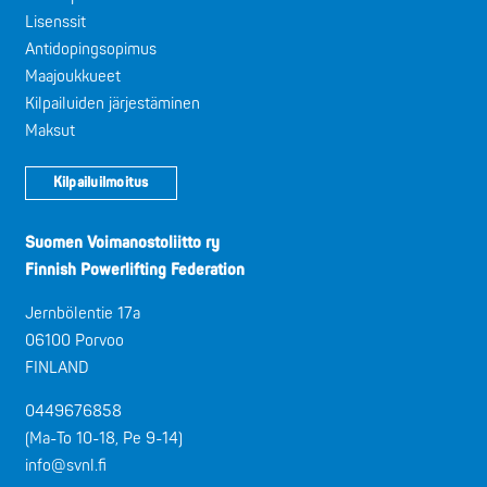
Lisenssit
Antidopingsopimus
Maajoukkueet
Kilpailuiden järjestäminen
Maksut
Kilpailuilmoitus
Suomen Voimanostoliitto ry
Finnish Powerlifting Federation
Jernbölentie 17a
06100 Porvoo
FINLAND
0449676858
(Ma-To 10-18, Pe 9-14)
info@svnl.fi