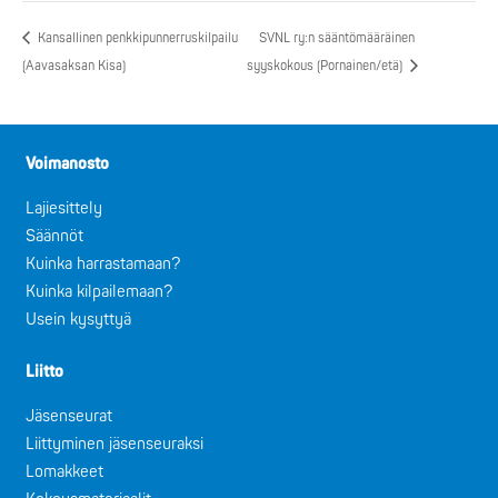
Kansallinen penkkipunnerruskilpailu
SVNL ry:n sääntömääräinen
(Aavasaksan Kisa)
syyskokous (Pornainen/etä)
Voimanosto
Lajiesittely
Säännöt
Kuinka harrastamaan?
Kuinka kilpailemaan?
Usein kysyttyä
Liitto
Jäsenseurat
Liittyminen jäsenseuraksi
Lomakkeet