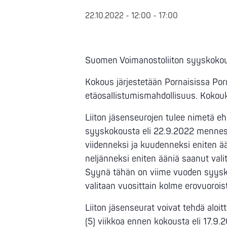
22.10.2022 - 12:00
-
17:00
Suomen Voimanostoliiton syyskokou
Kokous järjestetään Pornaisissa Por
etäosallistumismahdollisuus. Kokouk
Liiton jäsenseurojen tulee nimetä ehd
syyskokousta eli 22.9.2022 mennessä
viidenneksi ja kuudenneksi eniten ää
neljänneksi eniten ääniä saanut val
Syynä tähän on viime vuoden syys
valitaan vuosittain kolme erovuoroist
Liiton jäsenseurat voivat tehdä aloitt
(5) viikkoa ennen kokousta eli 17.9