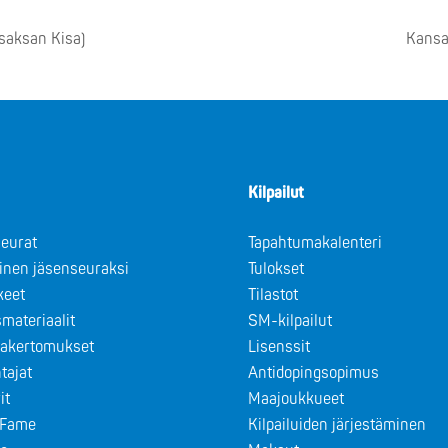
saksan Kisa)
Kansa
Kilpailut
eurat
Tapahtumakalenteri
minen jäsenseuraksi
Tulokset
keet
Tilastot
materiaalit
SM-kilpailut
takertomukset
Lisenssit
tajat
Antidopingsopimus
it
Maajoukkueet
f Fame
Kilpailuiden järjestäminen