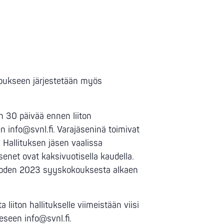
koukseen järjestetään myös
än 30 päivää ennen liiton
 info@svnl.fi. Varajäseninä toimivat
 Hallituksen jäsen vaalissa
enet ovat kaksivuotisella kaudella.
oden 2023 syyskokouksesta alkaen
 liiton hallitukselle viimeistään viisi
teeseen
info@svnl.fi
.