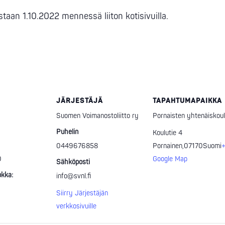
taan 1.10.2022 mennessä liiton kotisivuilla.
JÄRJESTÄJÄ
TAPAHTUMAPAIKKA
Suomen Voimanostoliitto ry
Pornaisten yhtenäiskou
Puhelin
Koulutie 4
0449676858
Pornainen
,
07170
Suomi
0
Google Map
Sähköposti
kka:
info@svnl.fi
Siirry Järjestäjän
verkkosivuille