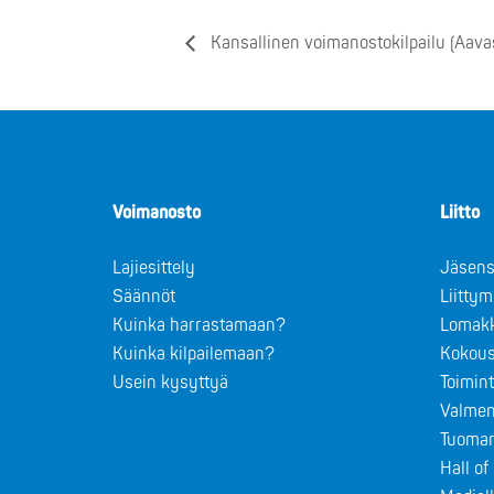
Kansallinen voimanostokilpailu (Aava
Voimanosto
Liitto
Lajiesittely
Jäsens
Säännöt
Liitty
Kuinka harrastamaan?
Lomak
Kuinka kilpailemaan?
Kokous
Usein kysyttyä
Toimin
Valmen
Tuomar
Hall o