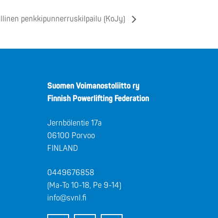
llinen penkkipunnerruskilpailu (KoJy)
Suomen Voimanostoliitto ry
Finnish Powerlifting Federation
Jernbölentie 17a
06100 Porvoo
FINLAND
0449676858
(Ma-To 10-18, Pe 9-14)
info@svnl.fi