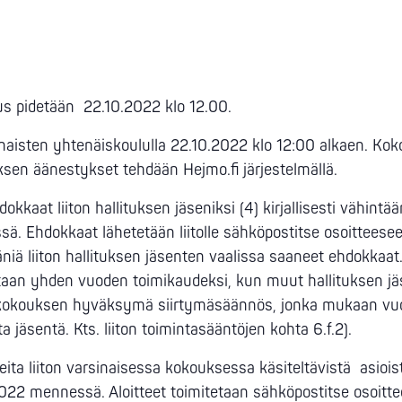
s pidetään 22.10.2022 klo 12.00.
naisten yhtenäiskoululla 22.10.2022 klo 12:00 alkaen. Ko
sen äänestykset tehdään Hejmo.fi järjestelmällä.
okkaat liiton hallituksen jäseniksi (4) kirjallisesti vähintä
. Ehdokkaat lähetetään liitolle sähköpostitse osoitteeseen
niä liiton hallituksen jäsenten vaalissa saaneet ehdokkaat.
itaan yhden vuoden toimikaudeksi, kun muut hallituksen jäs
kokouksen hyväksymä siirtymäsäännös, jonka mukaan vu
a jäsentä. Kts. liiton toimintasääntöjen kohta 6.f.2).
eita liiton varsinaisessa kokouksessa käsiteltävistä asioista
.2022 mennessä. Aloitteet toimitetaan sähköpostitse osoit