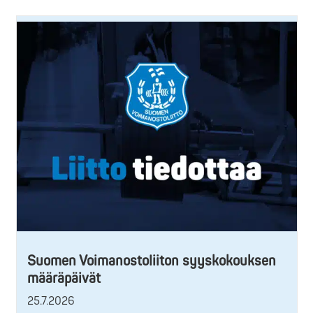
Suomen Voimanostoliiton syyskokouksen
määräpäivät
25.7.2026