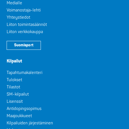
Medialle
Voimanostaja-lehti
Yhteystiedot
Liiton toimintasäännöt
Liiton verkkokauppa
Suomisport
Kilpailut
Tapahtumakalenteri
Tulokset
Tilastot
SM-kilpailut
Lisenssit
Antidopingsopimus
Maajoukkueet
Kilpailuiden järjestäminen