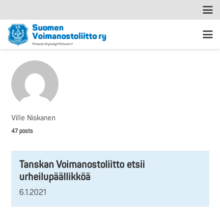
Ville Niskanen
47 posts
Tanskan Voimanostoliitto etsii
urheilupäällikköä
6.1.2021