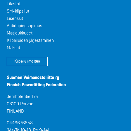
Tilastot
SM-kilpailut
Lisenssit
Antidopingsopimus
Maajoukkueet
Kilpailuiden järjestäminen
Maksut
Kilpailuilmoitus
Suomen Voimanostoliitto ry
Finnish Powerlifting Federation
Jernbölentie 17a
06100 Porvoo
FINLAND
0449676858
(Ma-To 10-18, Pe 9-14)