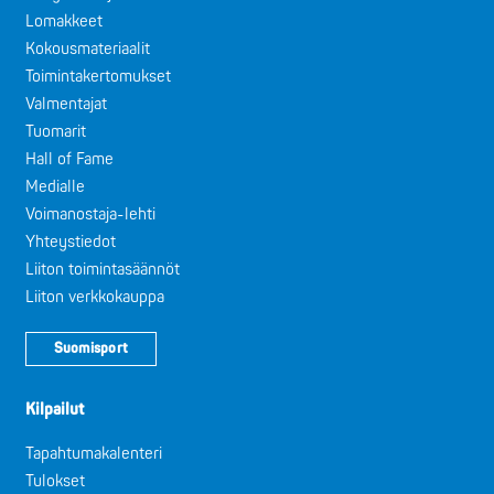
Lomakkeet
Kokousmateriaalit
Toimintakertomukset
Valmentajat
Tuomarit
Hall of Fame
Medialle
Voimanostaja-lehti
Yhteystiedot
Liiton toimintasäännöt
Liiton verkkokauppa
Suomisport
Kilpailut
Tapahtumakalenteri
Tulokset