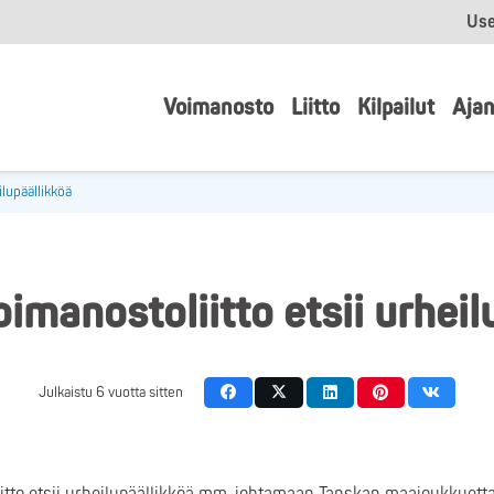
Use
Voimanosto
Liitto
Kilpailut
Ajan
ilupäällikköä
imanostoliitto etsii urheil
Julkaistu
6 vuotta sitten