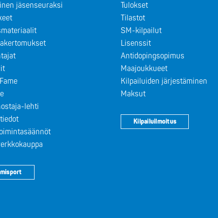
minen jäsenseuraksi
Tulokset
keet
Tilastot
materiaalit
SM-kilpailut
takertomukset
Lisenssit
tajat
Antidopingsopimus
it
Maajoukkueet
f Fame
Kilpailuiden järjestäminen
le
Maksut
ostaja-lehti
tiedot
Kilpailuilmoitus
toimintasäännöt
 verkkokauppa
misport