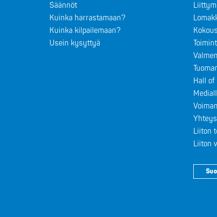
Säännöt
Liitty
Kuinka harrastamaan?
Lomak
Kuinka kilpailemaan?
Kokous
Usein kysyttyä
Toimin
Valmen
Tuomar
Hall o
Medial
Voiman
Yhteys
Liiton 
Liiton
Suo