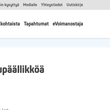
in kysyttyä
Medialle
Yhteystiedot
Uutiskirje
kohtaista
Tapahtumat
eVoimanostaja
upäällikköä