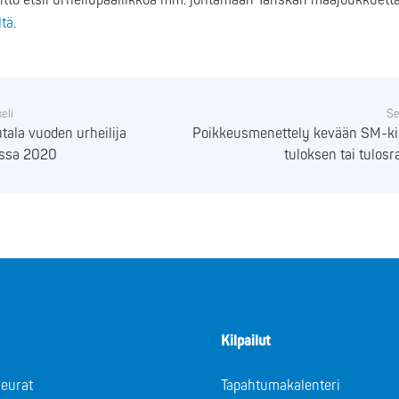
itto etsii urheilupäällikköä mm. johtamaan Tanskan maajoukkuetta
ltä
.
keli
Se
ala vuoden urheilija
Poikkeusmenettely kevään SM-kis
ssa 2020
tuloksen tai tulosr
Kilpailut
eurat
Tapahtumakalenteri