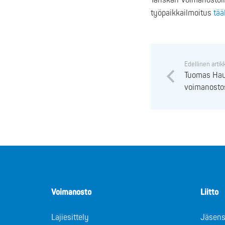
Tanskan Voimanostoli
työpaikkailmoitus
tää
Edellinen artik
Tuomas Haut
voimanosto
Voimanosto
Liitto
Lajiesittely
Jäsens