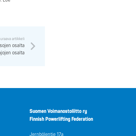
. Lue
uraava artikkeli
ojen osalta
ajojen osalta
Suomen Voimanostoliitto ry
Finnish Powerlifting Federation
Jernbölentie 17a