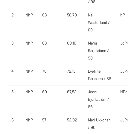
/ 98
2.
NKP
63
58,79
Nelli
KP
Westerlund /
00
3.
NKP
63
60,10
Maria
JoPuPo
Karjalainen /
90
4.
NKP
76
72,15
Eveliina
JuPu
Partanen / 88
5.
NKP
69
67,52
Jenny
NPower
Björkström /
86
6.
NKP
57
53,92
Mari Ukkonen
JuPu
/ 90