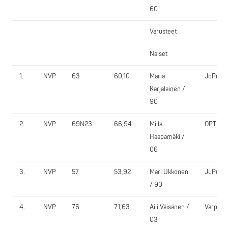
60
Varusteet
Naiset
1.
NVP
63
60,10
Maria
JoPuPo
Karjalainen /
90
2.
NVP
69N23
66,94
Milla
OPT
Haapamäki /
06
3.
NVP
57
53,92
Mari Ukkonen
JuPu
/ 90
4.
NVP
76
71,63
Aili Väisänen /
VarpVi
03