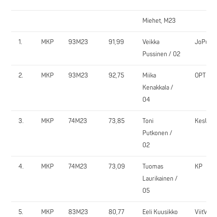
Miehet, M23
1.
MKP
93M23
91,99
Veikka
JoPuPo
Pussinen / 02
2.
MKP
93M23
92,75
Miika
OPT
Kenakkala /
04
3.
MKP
74M23
73,85
Toni
KesU
Putkonen /
02
4.
MKP
74M23
73,09
Tuomas
KP
Laurikainen /
05
5.
MKP
83M23
80,77
Eeli Kuusikko
ViitVi