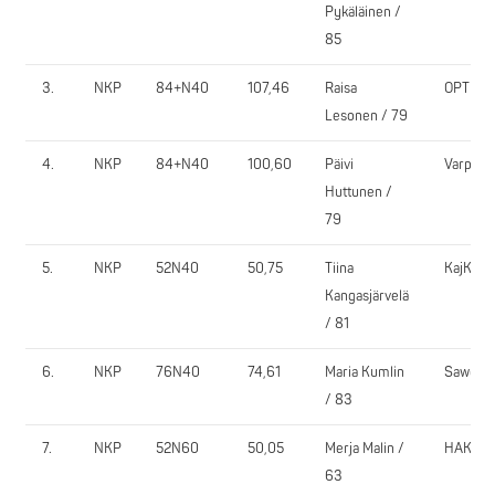
Pykäläinen /
85
3.
NKP
84+N40
107,46
Raisa
OPT
Lesonen / 79
4.
NKP
84+N40
100,60
Päivi
VarpVi
Huttunen /
79
5.
NKP
52N40
50,75
Tiina
KajKu
Kangasjärvelä
/ 81
6.
NKP
76N40
74,61
Maria Kumlin
Sawo
/ 83
7.
NKP
52N60
50,05
Merja Malin /
HAK
63