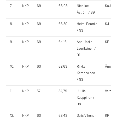
7.
NKP
69
66,08
Nicoline
KoJy
Åström / 89
8.
NKP
69
66,50
Helmi Penttilä
KJ
/ 93
9.
NKP
69
64,16
Anni-Maija
KP
Laurikainen /
01
10.
NKP
63
62,63
Riikka
ÄmVoim
Kemppainen
/ 93
11.
NKP
57
54,79
Juulia
VarpVi
Kauppinen /
98
12.
NKP
63
62,43
Dalis Vihunen
KP