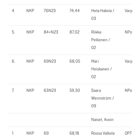
4.
NKP
76N23
74,44
Heta Hakola /
VarpVi
03
5.
NKP
84+N23
87,02
Riikka
NPower
Pelkonen /
02
6.
NKP
69N23
68,05
Mari
VarpVi
Heiskanen /
02
7.
NKP
63N23
59,30
Saara
NPower
Wennström /
09
Naiset, Avoin
1.
NKP
69
68,18
Roosa Valkola
OPT