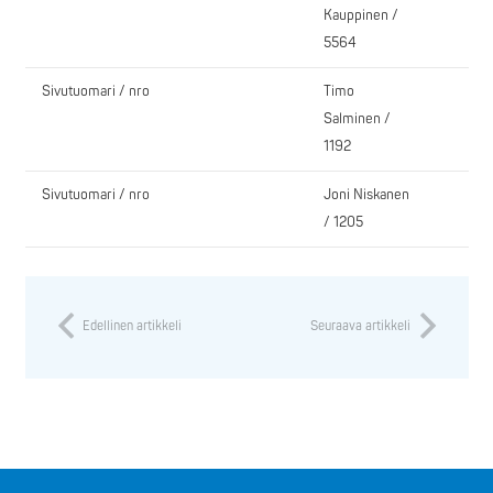
Kauppinen /
5564
Sivutuomari / nro
Timo
Salminen /
1192
Sivutuomari / nro
Joni Niskanen
/ 1205
Edellinen artikkeli
Seuraava artikkeli