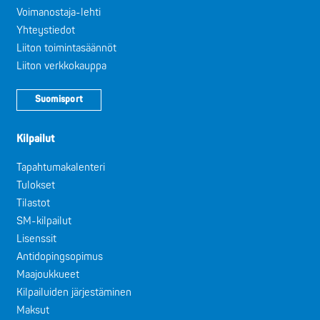
Voimanostaja-lehti
Yhteystiedot
Liiton toimintasäännöt
Liiton verkkokauppa
Suomisport
Kilpailut
Tapahtumakalenteri
Tulokset
Tilastot
SM-kilpailut
Lisenssit
Antidopingsopimus
Maajoukkueet
Kilpailuiden järjestäminen
Maksut