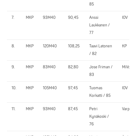
85
7.
MKP
93M40
90,45
Anssi
IOV
Laukkanen /
77
8.
MKP
120M40
108,25
Taavi Latonen
KP
/ 82
9.
MKP
83M40
82,80
Jose Friman /
MiVo
83
10.
MKP
105M40
97,45
Tuomas
IOV
Korkatti / 85
11.
MKP
93M40
87,45
Petri
VarpVi
Kynäkoski /
76