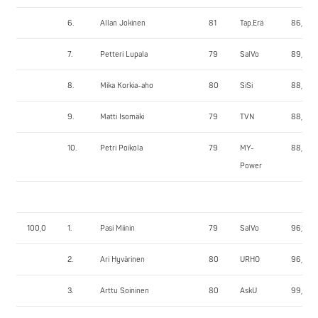
6.
Allan Jokinen
81
Tap.Erä
86,95
7.
Petteri Lupala
79
SalVo
89,70
8.
Mika Korkia-aho
80
SiSi
88,40
9.
Matti Isomäki
79
TVN
88,50
10.
Petri Poikola
79
MY-
88,45
Power
100,0
1.
Pasi Miinin
79
SalVo
96,15
2.
Ari Hyvärinen
80
URHO
96,40
3.
Arttu Soininen
80
AskU
99,75