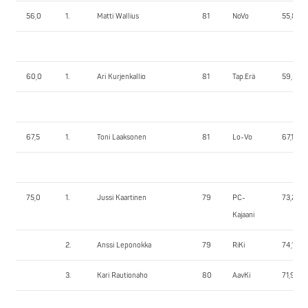
56,0
1.
Matti Wallius
81
NoVo
55,80
60,0
1.
Ari Kurjenkallio
81
Tap.Erä
59,55
67,5
1.
Toni Laaksonen
81
Lo-Vo
67,15
75,0
1.
Jussi Kaartinen
79
PC-
73,25
Kajaani
2.
Anssi Leponokka
79
RiKi
74,15
3.
Kari Rautionaho
80
AavKi
71,90