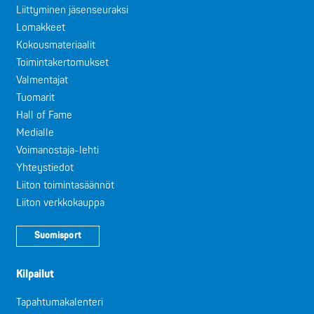
Liittyminen jäsenseuraksi
Lomakkeet
Kokousmateriaalit
Toimintakertomukset
Valmentajat
Tuomarit
Hall of Fame
Medialle
Voimanostaja-lehti
Yhteystiedot
Liiton toimintasäännöt
Liiton verkkokauppa
Suomisport
Kilpailut
Tapahtumakalenteri