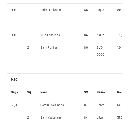
90,0
1.
Pekka Loikkanen
86
LepU
86,70
90+
1.
Ville Eskelinen
86
KiuJä
110,85
2.
Sami Puhilas
86
SVO
124,05
2000
M20
Sarja
Sij.
Nimi
SV
Seura
Paino
52,0
1.
Samuli Kaikkonen
84
SalVo
51,90
2.
Sami Vaskelainen
84
LaVo
51,00