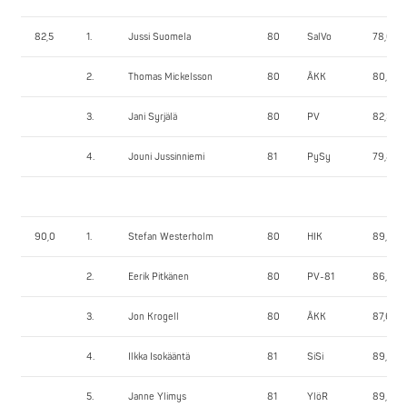
82,5
1.
Jussi Suomela
80
SalVo
78,65
2.
Thomas Mickelsson
80
ÅKK
80,50
3.
Jani Syrjälä
80
PV
82,30
4.
Jouni Jussinniemi
81
PySy
79,80
90,0
1.
Stefan Westerholm
80
HIK
89,85
2.
Eerik Pitkänen
80
PV-81
86,75
3.
Jon Krogell
80
ÅKK
87,60
4.
Ilkka Isokääntä
81
SiSi
89,00
5.
Janne Ylimys
81
YlöR
89,20