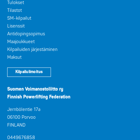
Tulokset
Tilastot
SM-kilpailut
Lisenssit
Antidopingsopimus
Maajoukkueet
Kilpailuiden järjestäminen
Maksut
Kilpailuilmoitus
Suomen Voimanostoliitto ry
Finnish Powerlifting Federation
Jernbölentie 17a
06100 Porvoo
FINLAND
0449676858