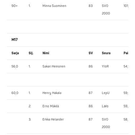
90+
1.
Minna Suominen
83
SVO
101,60
2000
M17
Sarja
Sij.
Nimi
SV
Seura
Paino
56,0
1.
Sakari Heinonen
86
YlöR
54,95
60,0
1.
Henry Hakala
87
LepU
59,65
2.
Erno Mäkilä
86
LaVo
59,25
3.
Erkka Helander
87
SVO
58,30
2000