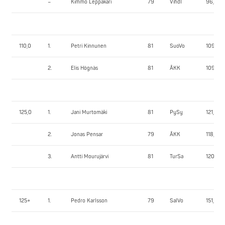
–
Kimmo Leppäkari
79
VihdI
96,55
110,0
1.
Petri Kinnunen
81
SuoVo
109,60
2.
Elis Högnäs
81
ÅKK
109,70
125,0
1.
Jani Murtomäki
81
PySy
121,80
2.
Jonas Pensar
79
ÅKK
118,05
3.
Antti Mourujärvi
81
TurSa
120,75
125+
1.
Pedro Karlsson
79
SalVo
151,70