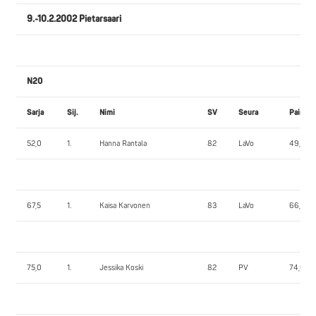
9.-10.2.2002 Pietarsaari
N20
Sarja
Sij.
Nimi
SV
Seura
Paino
52,0
1.
Hanna Rantala
82
LaVo
49,50
67,5
1.
Kaisa Karvonen
83
LaVo
66,65
75,0
1.
Jessika Koski
82
PV
74,60