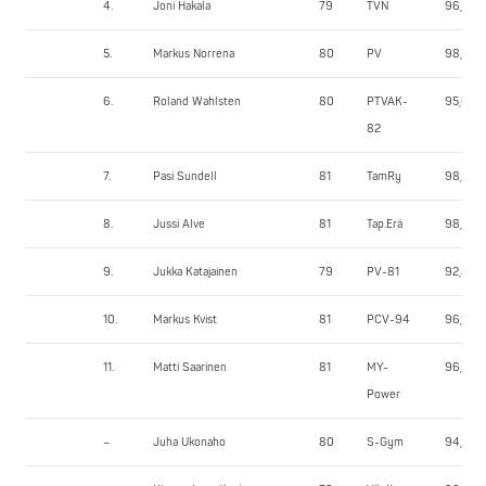
4.
Joni Hakala
79
TVN
96,90
5.
Markus Norrena
80
PV
98,50
6.
Roland Wahlsten
80
PTVAK-
95,60
82
7.
Pasi Sundell
81
TamRy
98,75
8.
Jussi Alve
81
Tap.Erä
98,95
9.
Jukka Katajainen
79
PV-81
92,80
10.
Markus Kvist
81
PCV-94
96,10
11.
Matti Saarinen
81
MY-
96,55
Power
–
Juha Ukonaho
80
S-Gym
94,50