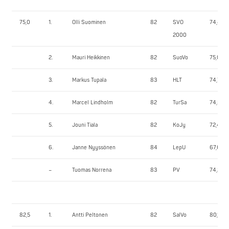
75,0
1.
Olli Suominen
82
SVO
74,45
2000
2.
Mauri Heikkinen
82
SuoVo
75,00
3.
Markus Tupala
83
HLT
74,70
4.
Marcel Lindholm
82
TurSa
74,55
5.
Jouni Tiala
82
KoJy
72,45
6.
Janne Nyyssönen
84
LepU
67,65
–
Tuomas Norrena
83
PV
74,25
82,5
1.
Antti Peltonen
82
SalVo
80,10