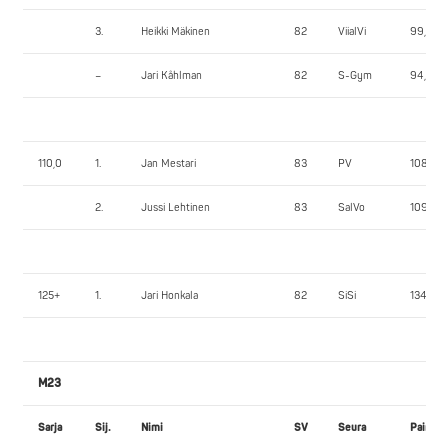
3.
Heikki Mäkinen
82
ViialVi
99,80
–
Jari Kåhlman
82
S-Gym
94,50
110,0
1.
Jan Mestari
83
PV
108,70
2.
Jussi Lehtinen
83
SalVo
109,60
125+
1.
Jari Honkala
82
SiSi
134,15
M23
Sarja
Sij.
Nimi
SV
Seura
Paino