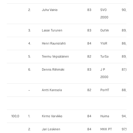
2.
Juha Vainio
83
SVO
90,00
2000
3.
Lasse Turunen
83
OutVe
89,40
4.
Henri Rauniolahti
84
YlöR
86,55
5.
Teemu Vepsäläinen
82
TurSa
89,00
6.
Dennis Riihimäki
83
J P
87,85
2000
–
Antti Karesola
82
PorHT
88,60
100,0
1.
Kirmo Varvikko
84
Huima
94,25
2.
Jari Leskinen
84
MKK PT
97,10