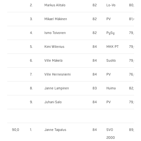
2.
Markus Alitalo
82
Lo-Vo
80,75
3.
Mikael Mäkinen
82
PV
81,40
4.
Ismo Toivonen
82
PySy
79,20
5.
Kimi Wilenius
84
MKK PT
79,60
6.
Ville Mäkelä
84
SuoVo
79,60
7.
Ville Hernesniemi
84
PV
76,00
8.
Janne Lampinen
83
Huima
82,50
9.
Juhani Salo
84
PV
79,00
90,0
1.
Janne Taipalus
84
SVO
89,40
2000