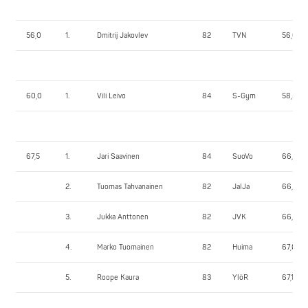
56,0
1.
Dmitrij Jakovlev
82
TVN
56,00
60,0
1.
Vili Leivo
84
S-Gym
58,50
67,5
1.
Jari Saavinen
84
SuoVo
66,40
2.
Tuomas Tahvanainen
82
JalJa
66,70
3.
Jukka Anttonen
82
JVK
66,80
4.
Marko Tuomainen
82
Huima
67,00
5.
Roope Kaura
83
YlöR
67,10