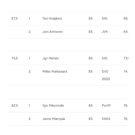
67,5
1.
Toni Kivijakola
85
SiSi
66,75
2.
Joni Anttonen
85
JVK
64,85
75,0
1.
Jyri Hietala
85
SiSi
73,50
2.
Mikko Malkavaara
85
SVO
74,85
2000
82,5
1.
Ilpo Mikonmäki
85
PorHT
76,40
2.
Janne Mäenpää
85
KAKA
76,80