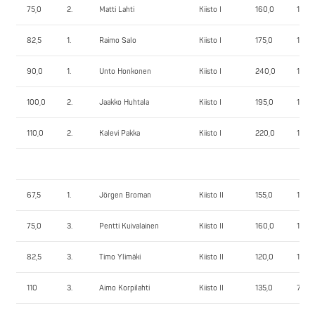
75,0
2.
Matti Lahti
Kiisto I
160,0
115,0
82,5
1.
Raimo Salo
Kiisto I
175,0
152,5
90,0
1.
Unto Honkonen
Kiisto I
240,0
160,
100,0
2.
Jaakko Huhtala
Kiisto I
195,0
140,
110,0
2.
Kalevi Pakka
Kiisto I
220,0
135,0
67,5
1.
Jörgen Broman
Kiisto II
155,0
110,0
75,0
3.
Pentti Kuivalainen
Kiisto II
160,0
100,
82,5
3.
Timo Ylimäki
Kiisto II
120,0
102,5
110
3.
Aimo Korpilahti
Kiisto II
135,0
70,0