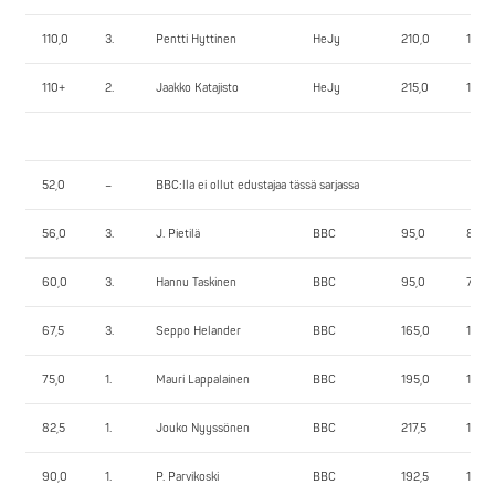
110,0
3.
Pentti Hyttinen
HeJy
210,0
120,0
110+
2.
Jaakko Katajisto
HeJy
215,0
155,0
52,0
–
BBC:lla ei ollut edustajaa tässä sarjassa
56,0
3.
J. Pietilä
BBC
95,0
85,0
60,0
3.
Hannu Taskinen
BBC
95,0
75,0
67,5
3.
Seppo Helander
BBC
165,0
105,0
75,0
1.
Mauri Lappalainen
BBC
195,0
120,0
82,5
1.
Jouko Nyyssönen
BBC
217,5
162,5
90,0
1.
P. Parvikoski
BBC
192,5
147,5