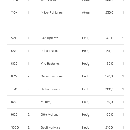
110+
1.
Mikko Pohjonen
Atomi
250,0
180,
52,0
1.
Kari Ojalehto
HeJy
140,0
92,5
56,0
1.
Juhani Niemi
HeJy
155,0
102,5
60,0
1.
Yrjo Haatanen
HeJy
180,0
105,0
67,5
2.
Osmo Laasonen
HeJy
170,0
117,5
75,0
2.
Heikki Kasanen
HeJy
200,0
122,5
82,5
2.
M. Räty
HeJy
170,0
135,0
90,0
2.
Otto Moilanen
HeJy
190,0
115,0
100,0
3.
Sauli Nurkkala
HeJy
210,0
112,5