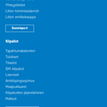
Yhteystiedot
Liiton toimintasäännöt
Liiton verkkokauppa
Suomisport
Kilpailut
Tapahtumakalenteri
Tulokset
Tilastot
SM-kilpailut
Lisenssit
Antidopingsopimus
Maajoukkueet
Kilpailuiden järjestäminen
Maksut