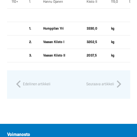
110+
1.
Hannu Ojanen
Kiisto II
115,0
90,0
1.
Humppilan Yri
3330,0
kg
2.
Vaasan Kiisto I
3202,5
kg
3.
Vaasan Kiisto II
2037,5
kg
Edellinen artikkeli
Seuraava artikkeli
Voimanosto