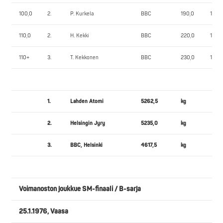
100,0
2.
P. Kurkela
BBC
190,0
155,0
110,0
2.
H. Kekki
BBC
220,0
152,5
110+
3.
T. Kekkonen
BBC
230,0
130,0
1.
Lahden Atomi
5262,5
kg
2.
Helsingin Jyry
5235,0
kg
3.
BBC, Helsinki
4617,5
kg
Voimanoston joukkue SM-finaali / B-sarja
25.1.1976, Vaasa