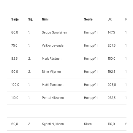
Sarja
Sij.
Nimi
Seura
JK
PP
60,0
1.
Seppo Savolainen
HumppYri
147,5
100,
75,0
1.
Veikko Levander
HumppYri
207,5
142,5
82,5
2.
Mark Räsänen
HumppYri
150,0
120,0
90,0
2.
Simo Viljanen
HumppYri
192,5
120,0
100,0
1.
Matti Tuominen
HumppYri
205,0
155,0
110,0
1.
Pentti Nikkanen
HumppYri
232,5
150,0
60,0
2.
Kyösti Nykänen
Kiisto I
110,0
65,0