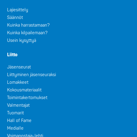
Lajiesittely
Säännöt
Kuinka harrastamaan?
Kuinka kilpailemaan?
Usein kysyttyä
Liitto
Jäsenseurat
Liittyminen jäsenseuraksi
Lomakkeet
Kokousmateriaalit
Toimintakertomukset
Valmentajat
Tuomarit
Hall of Fame
Medialle
Voimanostaja-lehti