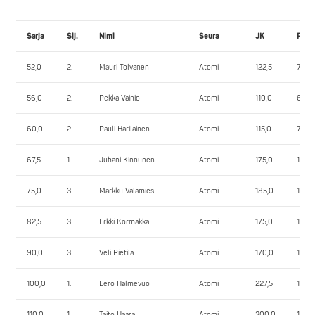
Sarja
Sij.
Nimi
Seura
JK
PP
52,0
2.
Mauri Tolvanen
Atomi
122,5
70,0
56,0
2.
Pekka Vainio
Atomi
110,0
60,0
60,0
2.
Pauli Harilainen
Atomi
115,0
70,0
67,5
1.
Juhani Kinnunen
Atomi
175,0
120,0
75,0
3.
Markku Valamies
Atomi
185,0
120,0
82,5
3.
Erkki Kormakka
Atomi
175,0
130,0
90,0
3.
Veli Pietilä
Atomi
170,0
110,0
100,0
1.
Eero Halmevuo
Atomi
227,5
155,0
110,0
1.
Taito Haara
Atomi
300,0
190,