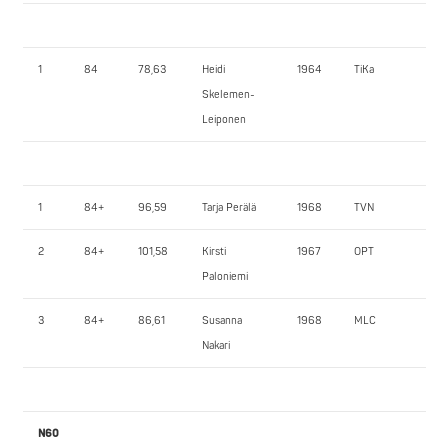
1
84
78,63
Heidi
1964
TiKa
70
Skelemen-
Leiponen
1
84+
96,59
Tarja Perälä
1968
TVN
90
2
84+
101,58
Kirsti
1967
OPT
75
Paloniemi
3
84+
86,61
Susanna
1968
MLC
50
Nakari
N60