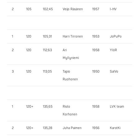
2
105
102,45
Veijo Räsänen
1957
I-HV
15
1
120
105,31
Harri Tirronen
1953
JoPuPo
15
2
120
112,63
Ari
1958
YlöR
12
Myllyniemi
3
120
113,05
Tapio
1950
SalVo
85
Ruohonen
1
120+
135,65
Risto
1958
LVK team
15
Korhonen
2
120+
135,28
Juha Paimen
1956
KarstKi
13