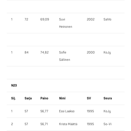
1
72
69,09
Suvi
2002
SalVo
62
Heinonen
1
84
74,82
Sofie
2000
KoJy
70
Sällinen
N23
Sij.
Sarja
Paino
Nimi
SV
Seura
PP
1
57
56,77
Essi Laakso
1995
KoJy
77,
2
57
56,71
Krista Määttä
1995
So-Vi
77,