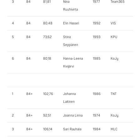
3
84
81,81
Nina
1977
Team365
90
Ruuhivirta
4
84
80,48
Elin Hassel
1992
VIS
85
5
84
73,62
Stina
1993
KPU
77,
Seppänen
6
84
80,18
Hanna-Leena
1985
KoJy
77,
Kivijärvi
1
84+
102,76
Johanna
1986
TNT
112
Laitinen
2
84+
92,51
Joanna Linna
1974
KoJy
92
3
84+
106,14
Sari Rauhala
1984
MLC
72