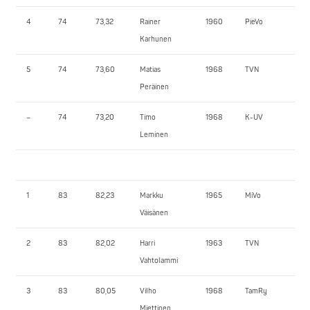
4
74
73,32
Rainer
1960
PieVo
115
Karhunen
5
74
73,60
Matias
1968
TVN
10
Peräinen
–
74
73,20
Timo
1968
K-UV
12
Leminen
1
83
82,23
Markku
1965
MiVo
17
Väisänen
2
83
82,02
Harri
1963
TVN
16
Vahtolammi
3
83
80,05
Vilho
1968
TamRy
14
Miettinen