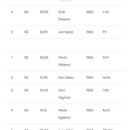
4
83
82,26
Keijo
1963
I-HV
14
Pasanen
5
83
82,91
Jari Salste
1965
PV
12
1
93
92,65
Pentti
1965
SVV
17
Pitkänen
2
93
91,26
Kari Hakala
1964
HuiVo
16
3
93
91,43
Harri
1965
TVN
14
Häyrinen
4
93
91,10
Marko
1965
KelVi
147
Nykänen