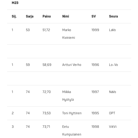
M23
Sij.
Sarja
Paino
Nimi
SV
Seura
PP
1
53
51,72
Marko
1999
LaVo
92
Kiviniemi
1
59
58,69
Artturi Verho
1996
Lo-Vo
115
1
74
72,70
Miikka
1997
NaVo
137
Hyötylä
2
74
73,53
Toni Hyttinen
1995
OPT
137
3
74
73,71
Eetu
1998
ViitVi
127
Kumpulainen