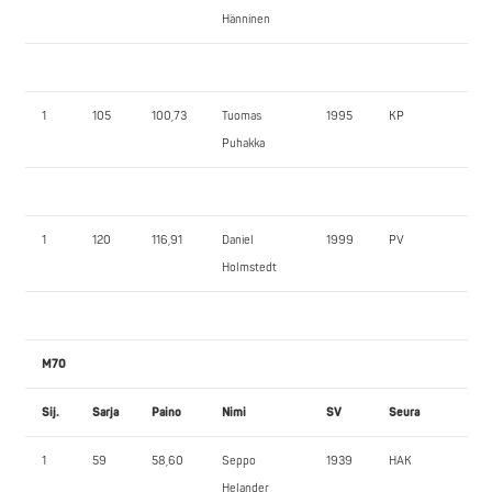
Hänninen
1
105
100,73
Tuomas
1995
KP
75
Puhakka
1
120
116,91
Daniel
1999
PV
14
Holmstedt
M70
Sij.
Sarja
Paino
Nimi
SV
Seura
PP
1
59
58,60
Seppo
1939
HAK
62
Helander