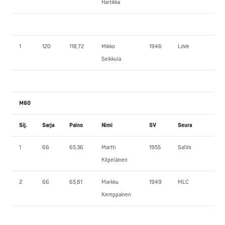
Hartikka
1
120
118,72
Mikko
1946
LoVe
15
Seikkula
M60
Sij.
Sarja
Paino
Nimi
SV
Seura
PP
1
66
65,36
Martti
1955
SalVo
115
Kilpeläinen
2
66
65,81
Markku
1949
MLC
95
Kemppainen