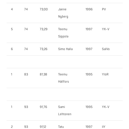
4
74
73,00
Janne
1996
PV
122
Nyberg
5
74
73,29
Teemu
1997
YK-V
12
Sippola
6
74
73,26
Simo Halla
1997
SalVo
92
1
83
81,38
Teemu
1995
YlöR
17
Hällfors
1
93
91,76
Sami
1995
YK-V
16
Lehtonen
2
93
91,12
Tatu
1997
IiY
14