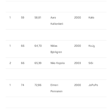
1
59
58,81
Aaro
2000
KaVo
77,
Kallionkieli
1
66
64,70
Niklas
2000
KoJy
80
Björkgren
2
66
65,39
Niko Kopola
2003
SiSi
70
1
74
72,86
Elmeri
2000
JoPuPo
107
Pennanen