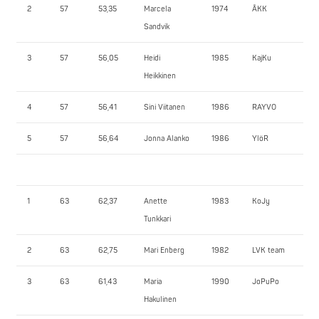
2
57
53,35
Marcela
1974
ÅKK
80
Sandvik
3
57
56,05
Heidi
1985
KajKu
75
Heikkinen
4
57
56,41
Sini Viitanen
1986
RAYVO
67
5
57
56,64
Jonna Alanko
1986
YlöR
65
1
63
62,37
Anette
1983
KoJy
97
Tunkkari
2
63
62,75
Mari Enberg
1982
LVK team
87
3
63
61,43
Maria
1990
JoPuPo
80
Hakulinen