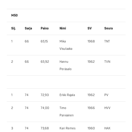
M50
Sij.
Sarja
Paino
Nimi
SV
Seura
PP
1
66
65,15
Mika
1968
TNT
13
Visulaaka
2
66
65,92
Hannu
1962
TVN
85
Peräsalo
1
74
72,93
Erkki Rajala
1962
PV
157
2
74
74,00
Timo
1966
HVV
137
Parviainen
3
74
73,68
Kari Remes
1960
HAK
122