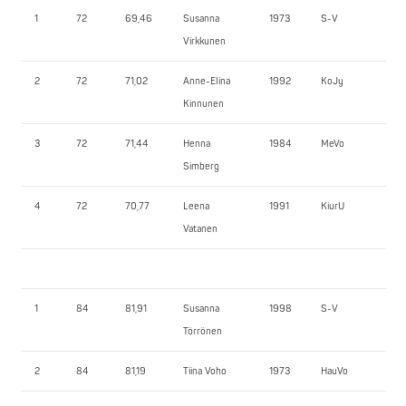
1
72
69,46
Susanna
1973
S-V
112
Virkkunen
2
72
71,02
Anne-Elina
1992
KoJy
95
Kinnunen
3
72
71,44
Henna
1984
MeVo
90
Simberg
4
72
70,77
Leena
1991
KiurU
85
Vatanen
1
84
81,91
Susanna
1998
S-V
12
Törrönen
2
84
81,19
Tiina Voho
1973
HauVo
95