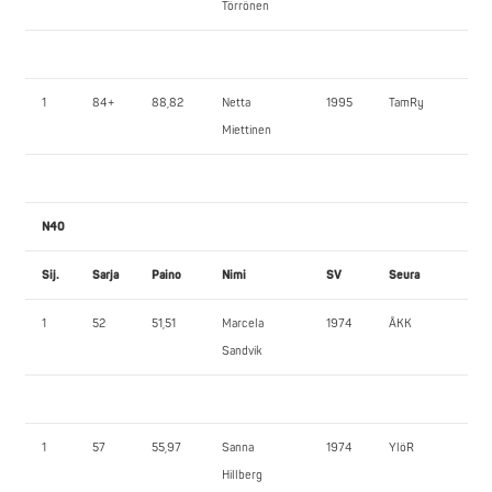
Törrönen
1
84+
88,82
Netta
1995
TamRy
70
Miettinen
N40
Sij.
Sarja
Paino
Nimi
SV
Seura
PP
1
52
51,51
Marcela
1974
ÅKK
77,
Sandvik
1
57
55,97
Sanna
1974
YlöR
52
Hillberg