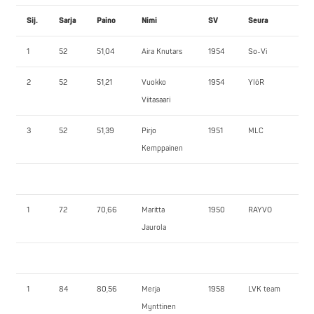
Sij.
Sarja
Paino
Nimi
SV
Seura
PP
1
52
51,04
Aira Knutars
1954
So-Vi
60
2
52
51,21
Vuokko
1954
YlöR
50
Viitasaari
3
52
51,39
Pirjo
1951
MLC
27,
Kemppainen
1
72
70,66
Maritta
1950
RAYVO
57,
Jaurola
1
84
80,56
Merja
1958
LVK team
65
Mynttinen