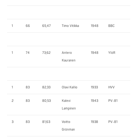
1
66
65,47
Timo Vitikka
1948
BBC
75
1
74
73,62
Antero
1948
YlöR
12
Kauranen
1
83
82,33
Olavi Kallio
1933
HVV
10
2
83
80,53
Kalevi
1943
PV-81
90
Lampinen
3
83
81,63
Voitto
1938
PV-81
65
Grönman