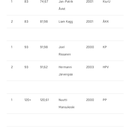
1
83
74,67
Jan-Patrik
2001
KiurU
10
Åvist
2
83
81,98
Liam Kagg
2001
ÅKK
90
1
93
91,98
Joel
2000
KP
115
Rissanen
2
93
91,62
Hermanni
2003
HPV
115
Järvenpää
1
120+
120,61
Nuutti
2000
PP
15
Mansukoski