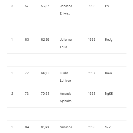
3
57
56,37
Johanna
1995
PV
57,
Enkvist
1
63
62,36
Julianna
1995
KoJy
90
Löllö
1
72
66,18
Tuulia
1997
KaVo
82
Lohivuo
2
72
70,98
Amanda
1998
NyKK
77,
Sjöholm
1
84
81,63
Susanna
1998
S-V
12