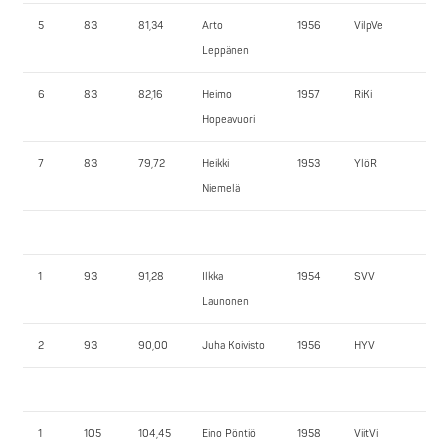
5
83
81,34
Arto
1956
VilpVe
13
Leppänen
6
83
82,16
Heimo
1957
RiKi
12
Hopeavuori
7
83
79,72
Heikki
1953
YlöR
110
Niemelä
1
93
91,28
Ilkka
1954
SVV
152
Launonen
2
93
90,00
Juha Koivisto
1956
HYV
152
1
105
104,45
Eino Pöntiö
1958
ViitVi
17