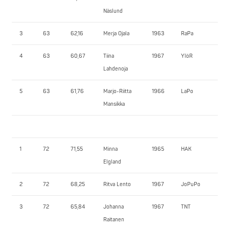
Näslund
3
63
62,16
Merja Ojala
1963
RaPa
55
4
63
60,67
Tiina
1967
YlöR
42
Lahdenoja
5
63
61,76
Marjo-Riitta
1966
LaPo
45
Mansikka
1
72
71,55
Minna
1965
HAK
80
Elgland
2
72
68,25
Ritva Lento
1967
JoPuPo
67
3
72
65,84
Johanna
1967
TNT
70
Raitanen