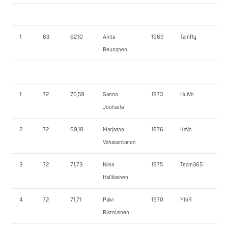
1
63
62,10
Anita
1969
TamRy
60
Reunanen
1
72
70,59
Sanna
1973
HuiVo
77,
Joutsela
2
72
69,18
Marjaana
1976
KaVo
75
Vähäsantanen
3
72
71,73
Niina
1975
Team365
75
Hallikainen
4
72
71,71
Päivi
1970
YlöR
55
Ristolainen