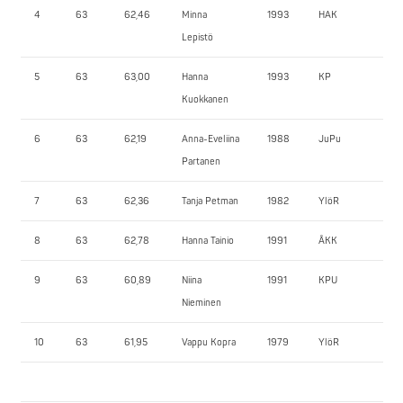
4
63
62,46
Minna
1993
HAK
75
Lepistö
5
63
63,00
Hanna
1993
KP
77,
Kuokkanen
6
63
62,19
Anna-Eveliina
1988
JuPu
77,
Partanen
7
63
62,36
Tanja Petman
1982
YlöR
75
8
63
62,78
Hanna Tainio
1991
ÅKK
70
9
63
60,89
Niina
1991
KPU
60
Nieminen
10
63
61,95
Vappu Kopra
1979
YlöR
55