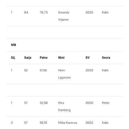
1
84
76,73
Amanda
2005
KaVo
40
Viljanen
N18
Sij.
Sarja
Paino
Nimi
SV
Seura
PP
1
52
51,56
Heini
2000
KaVo
65
Lipponen
1
57
52,98
Mira
2000
MeVo
55
Kamberg
2
57
56,19
Milka Kanerva
2002
KaVo
47