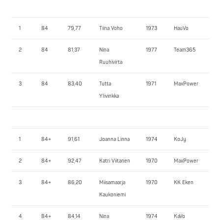
1
84
79,77
Tiina Voho
1973
HauVo
95
2
84
81,37
Nina
1977
Team365
92
Ruuhivirta
3
84
83,40
Tutta
1971
MaxPower
87
Ylivinkka
1
84+
91,61
Joanna Linna
1974
KoJy
87
2
84+
92,47
Katri Viitanen
1970
MaxPower
80
3
84+
86,20
Miisamaarja
1970
KK Eken
52
Kaukoniemi
4
84+
84,14
Nina
1974
KaVo
50