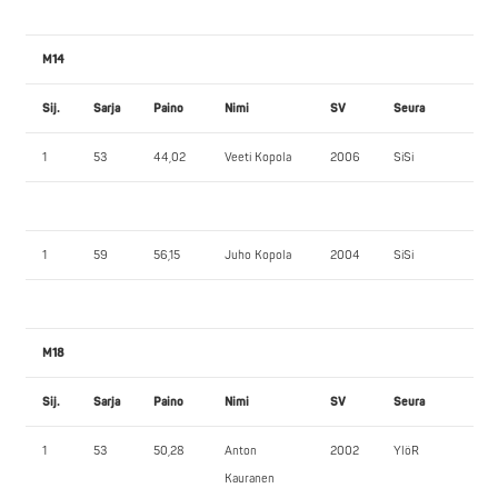
M14
Sij.
Sarja
Paino
Nimi
SV
Seura
PP
1
53
44,02
Veeti Kopola
2006
SiSi
30
1
59
56,15
Juho Kopola
2004
SiSi
60
M18
Sij.
Sarja
Paino
Nimi
SV
Seura
PP
1
53
50,28
Anton
2002
YlöR
75
Kauranen