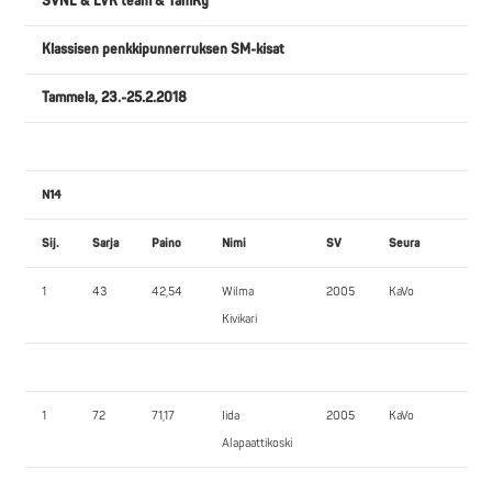
SVNL & LVK team & TamRy
Klassisen penkkipunnerruksen SM-kisat
Tammela, 23.-25.2.2018
N14
Sij.
Sarja
Paino
Nimi
SV
Seura
PP
1
43
42,54
Wilma
2005
KaVo
32
Kivikari
1
72
71,17
Iida
2005
KaVo
40
Alapaattikoski