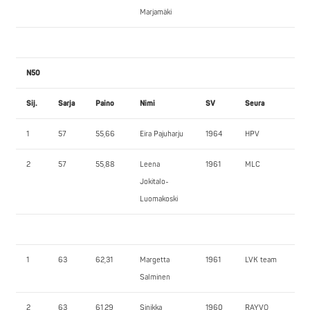
Marjamäki
N50
Sij.
Sarja
Paino
Nimi
SV
Seura
PP
1
57
55,66
Eira Pajuharju
1964
HPV
62
2
57
55,88
Leena
1961
MLC
60
Jokitalo-
Luomakoski
1
63
62,31
Margetta
1961
LVK team
62
Salminen
2
63
61,29
Sinikka
1960
RAYVO
55