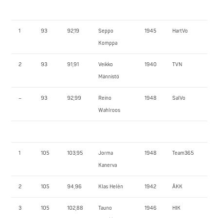
1
93
92,19
Seppo
1945
HartVo
13
Komppa
2
93
91,91
Veikko
1940
TVN
90
Männistö
–
93
92,99
Reino
1948
SalVo
12
Wahlroos
1
105
103,95
Jorma
1948
Team365
110
Kanerva
2
105
94,96
Klas Helén
1942
ÅKK
10
3
105
102,88
Tauno
1946
HIK
10