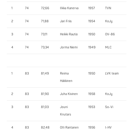
1
74
72,66
Ilkka Kanerva
1957
TVN
12
2
74
71,88
Jari Friis
1954
KoJy
115
3
74
73,11
Heikki Rautio
1950
OV-86
85
4
74
73,34
Jorma Niemi
1949
MLC
75
1
83
81,49
Reima
1950
LVK team
14
Häkkinen
2
83
81,90
Juha Kivinen
1958
KoJy
14
3
83
81,03
Jouni
1953
So-Vi
137
Knutars
4
83
82,48
Olli Rantanen
1956
I-HV
13