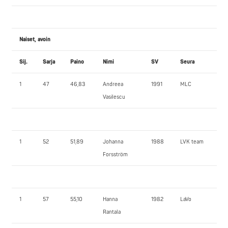
Naiset, avoin
Sij.
Sarja
Paino
Nimi
SV
Seura
PP
1
47
46,83
Andreea
1991
MLC
40
Vasilescu
1
52
51,89
Johanna
1988
LVK team
82
Forsström
1
57
55,10
Hanna
1982
LaVo
90
Rantala