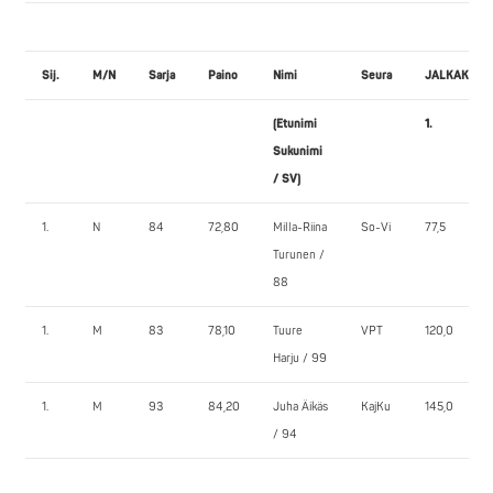
Sij.
M/N
Sarja
Paino
Nimi
Seura
JALKAKYYK
(Etunimi
1.
2
Sukunimi
/ SV)
1.
N
84
72,80
Milla-Riina
So-Vi
77,5
8
Turunen /
88
1.
M
83
78,10
Tuure
VPT
120,0
1
Harju / 99
1.
M
93
84,20
Juha Äikäs
KajKu
145,0
1
/ 94