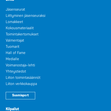
Jäsenseurat
Liittyminen jäsenseuraksi
Lomakkeet
Kokousmateriaalit
Toimintakertomukset
Valmentajat
Tuomarit
Hall of Fame
Medialle
Voimanostaja-lehti
Yhteystiedot
Liiton toimintasäännöt
Liiton verkkokauppa
Suomisport
Kilpailut