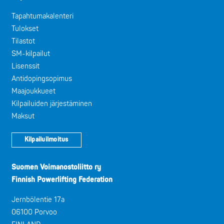
Tapahtumakalenteri
Tulokset
Tilastot
SM-kilpailut
Lisenssit
Antidopingsopimus
Maajoukkueet
Kilpailuiden järjestäminen
Maksut
Kilpailuilmoitus
Suomen Voimanostoliitto ry
Finnish Powerlifting Federation
Jernbölentie 17a
06100 Porvoo