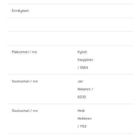
Ennätykset:
Päätuomari / nro
Kyösti
Kauppinen
/ 5564
Sivutuomari / nro
Jari
Niskanen /
6033
Sivutuomari / nro
Heidi
Heikkinen
/ 1153