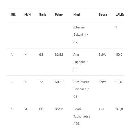
Sij.
M/N
Sarja
Paino
Nimi
Seura
JALKAKY
(Etunimi
1.
Sukunimi /
SV)
1.
N
63
62,82
Anu
SalVo
110,0
Loponen /
92
–
N
72
69,80
Suvi-Maaria
SalVo
90,0
Heinonen /
02
1.
M
66
65,92
Henri
TNT
145,0
Toukometsä
/ 93