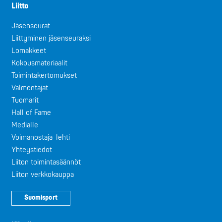
Liitto
Jäsenseurat
Liittyminen jäsenseuraksi
Lomakkeet
Kokousmateriaalit
Toimintakertomukset
Valmentajat
Tuomarit
Hall of Fame
Medialle
Voimanostaja-lehti
Yhteystiedot
Liiton toimintasäännöt
Liiton verkkokauppa
Suomisport