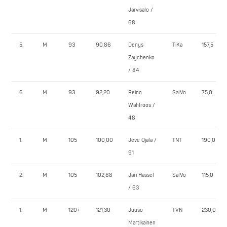
Järvisalo /
68
5.
M
93
90,86
Denys
TiKa
157,5
Zaychenko
/ 84
6.
M
93
92,20
Reino
SalVo
75,0
Wahlroos /
48
1.
M
105
100,00
Jeve Ojala /
TNT
190,0
91
2.
M
105
102,88
Jari Hassel
SalVo
115,0
/ 63
1.
M
120+
121,30
Juuso
TVN
230,0
Martikainen