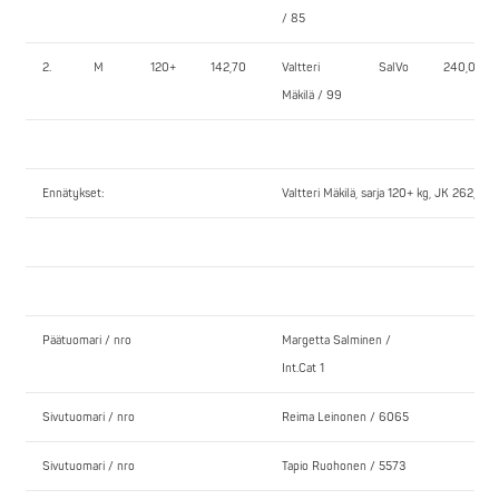
/ 85
2.
M
120+
142,70
Valtteri
SalVo
240,0
Mäkilä / 99
Ennätykset:
Valtteri Mäkilä, sarja 120+ kg, JK 262,5
Päätuomari / nro
Margetta Salminen /
Int.Cat 1
Sivutuomari / nro
Reima Leinonen / 6065
Sivutuomari / nro
Tapio Ruohonen / 5573