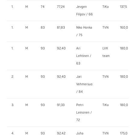
1.
M
74
77,24
Jevgen
TiKa
137,5
Filipov / 66
1.
M
83
81,83
Niko Honka
TVN
160,0
/ 75
1.
M
93
92,40
Ari
LVK
180,0
Lehtinen /
team
63
2.
M
93
92,40
Jari
TVN
180,0
Vehmersuo
/ 84
3.
M
93
91,33
Petri
TiKa
180,0
Leinonen /
72
4.
M
93
92,42
Juha
TVN
175,0