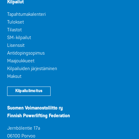
Kilpailut
Tapahtumakalenteri
Tulokset
Tilastot
SM-kilpailut
Lisenssit
Antidopingsopimus
Maajoukkueet
Kilpailuiden järjestäminen
Maksut
Kilpailuilmoitus
Suomen Voimanostoliitto ry
Finnish Powerlifting Federation
Jernbölentie 17a
06100 Porvoo