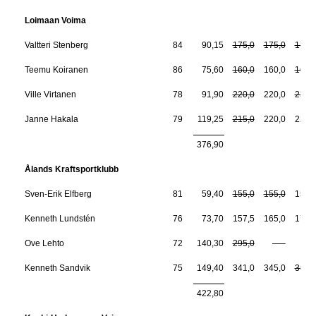
Loimaan Voima
Valtteri Stenberg
84
90,15
175,0
175,0
175,
Teemu Koiranen
86
75,60
160,0
160,0
165,
Ville Virtanen
78
91,90
220,0
220,0
230,
Janne Hakala
79
119,25
215,0
220,0
225,
376,90
Ålands Kraftsportklubb
Sven-Erik Elfberg
81
59,40
155,0
155,0
155,
Kenneth Lundstén
76
73,70
157,5
165,0
170,
Ove Lehto
72
140,30
295,0
—–
—
Kenneth Sandvik
75
149,40
341,0
345,0
350,
422,80