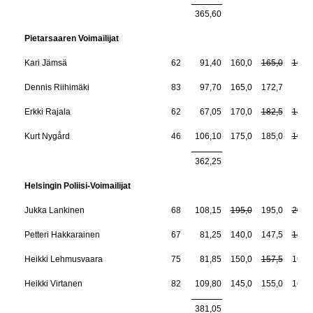
365,60
Pietarsaaren Voimailijat
Kari Jämsä
62
91,40
160,0
165,0
165,
Dennis Riihimäki
83
97,70
165,0
172,7
—
Erkki Rajala
62
67,05
170,0
182,5
182,
Kurt Nygård
46
106,10
175,0
185,0
192,
362,25
Helsingin Poliisi-Voimailijat
Jukka Lankinen
68
108,15
195,0
195,0
205,
Petteri Hakkarainen
67
81,25
140,0
147,5
150,
Heikki Lehmusvaara
75
81,85
150,0
157,5
160,
Heikki Virtanen
82
109,80
145,0
155,0
160,
381,05