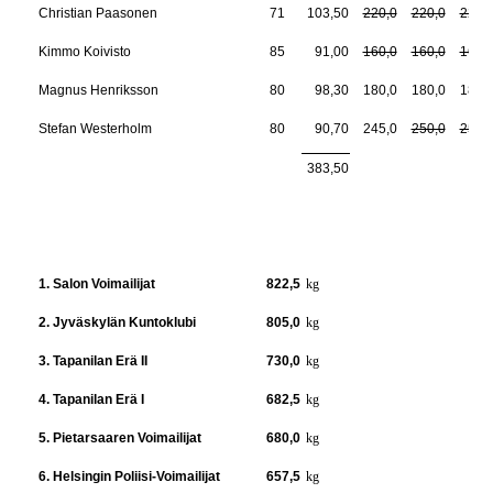
Christian Paasonen
71
103,50
220,0
220,0
220,
Kimmo Koivisto
85
91,00
160,0
160,0
160,
Magnus Henriksson
80
98,30
180,0
180,0
180,
Stefan Westerholm
80
90,70
245,0
250,0
250,
383,50
1. Salon Voimailijat
822,5
kg
2. Jyväskylän Kuntoklubi
805,0
kg
3. Tapanilan Erä II
730,0
kg
4. Tapanilan Erä I
682,5
kg
5. Pietarsaaren Voimailijat
680,0
kg
6. Helsingin Poliisi-Voimailijat
657,5
kg