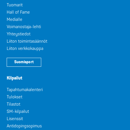
Tuomarit
Hall of Fame
Medialle
Voimanostaja-lehti
Yhteystiedot
Liiton toimintasäännöt
Liiton verkkokauppa
Suomisport
Kilpailut
Tapahtumakalenteri
Tulokset
Tilastot
SM-kilpailut
Lisenssit
Antidopingsopimus