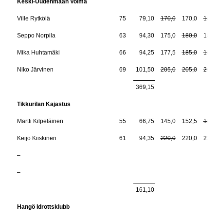
Keski-Uudenmaan Voima
Ville Rytkölä
75
79,10
170,0
170,0
185,
Seppo Norpila
63
94,30
175,0
180,0
182,
Mika Huhtamäki
66
94,25
177,5
185,0
185,
Niko Järvinen
69
101,50
205,0
205,0
205,
369,15
Tikkurilan Kajastus
Martti Kilpeläinen
55
66,75
145,0
152,5
155,
Keijo Kiiskinen
61
94,35
220,0
220,0
232,
–
–
161,10
Hangö Idrottsklubb