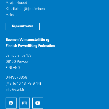
Maajoukkueet
Kilpailuiden järjestäminen
Maksut
Kilpailuilmoitus
Suomen Voimanostoliitto ry
Finnish Powerlifting Federation
Jernbölentie 17a
06100 Porvoo
FINLAND
0449676858
(Ma-To 10-18, Pe 9-14)
info@svnl.fi