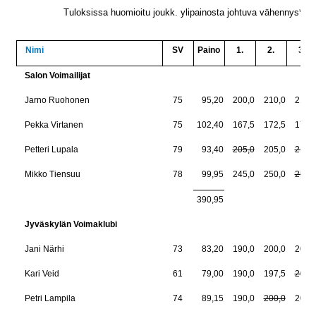
Tuloksissa huomioitu joukk. ylipainosta johtuva vähennys*
Nimi
SV
Paino
1.
2.
3.
Salon Voimailijat
Jarno Ruohonen
75
95,20
200,0
210,0
215,
Pekka Virtanen
75
102,40
167,5
172,5
177,
Petteri Lupala
79
93,40
205,0
205,0
215,
Mikko Tiensuu
78
99,95
245,0
250,0
255,
390,95
Jyväskylän Voimaklubi
Jani Närhi
73
83,20
190,0
200,0
207,
Kari Veid
61
79,00
190,0
197,5
200,
Petri Lampila
74
89,15
190,0
200,0
200,