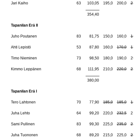
Jari Kaiho
63
103,05
195,0
200,0
217,
354,40
Tapanilan Erä II
Juho Poutanen
83
81,75
150,0
160,0
165,
Ahti Lepistö
53
87,80
160,0
170,0
170,
Timo Nieminen
73
98,50
180,0
190,0
200,
Kimmo Leppänen
68
111,95
210,0
220,0
220,
380,00
Tapanilan Erä I
Tero Lahtonen
70
77,90
185,0
185,0
185,
Juha Lehto
64
99,20
220,0
232,5
232,
Sami Pullinen
83
99,30
225,0
235,0
245,
Juha Tuononen
68
89,20
215,0
225,0
232,