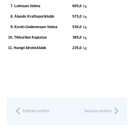
7. Loimaan Voima
605,0
kg
8. Ålands Kraftsportklubb
575,0
kg
9. Keski-Uudenmaan Voima
530,0
kg
10. Tikkurilan Kajastus
385,0
kg
11. Hangö Idrottsklubb
235,0
kg
Edellinen artikkeli
Seuraava artikkeli