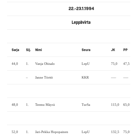
22.-23.1.1994
Leppävirta
Sarja
Sij.
Nimi
Seura
JK
PP
44,0
1.
Vanja Ohisalo
LepU
75,0
47,5
1
–
Janne Törttö
KKR
—–
—–
48,0
1.
Teemu Mäyrä
TurSa
115,0
65,0
1
52,0
1.
Jari-Pekka Hopopainen
LepU
132,5
75,0
1