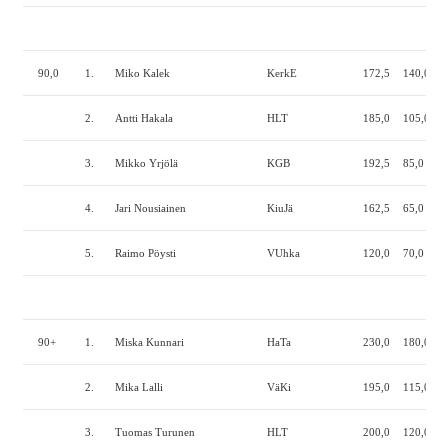
90,0
1.
Miko Kalek
KerkE
172,5
140,0
1
2.
Antti Hakala
HLT
185,0
105,0
1
3.
Mikko Yrjölä
KGB
192,5
85,0
1
4.
Jari Nousiainen
KiuJä
162,5
65,0
1
5.
Raimo Pöysti
VUhka
120,0
70,0
1
90+
1.
Miska Kunnari
HaTa
230,0
180,0
2
2.
Mika Lalli
VäKi
195,0
115,0
2
3.
Tuomas Turunen
HLT
200,0
120,0
1