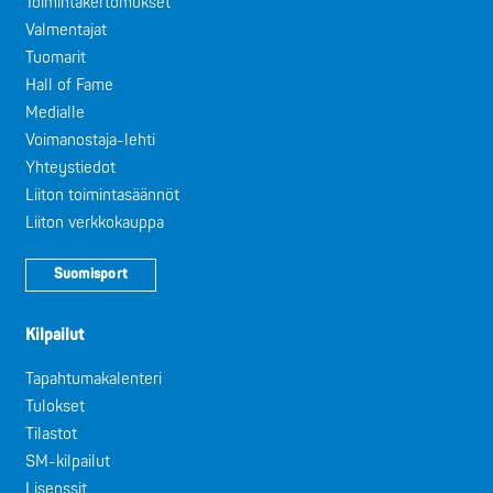
Toimintakertomukset
Valmentajat
Tuomarit
Hall of Fame
Medialle
Voimanostaja-lehti
Yhteystiedot
Liiton toimintasäännöt
Liiton verkkokauppa
Suomisport
Kilpailut
Tapahtumakalenteri
Tulokset
Tilastot
SM-kilpailut
Lisenssit