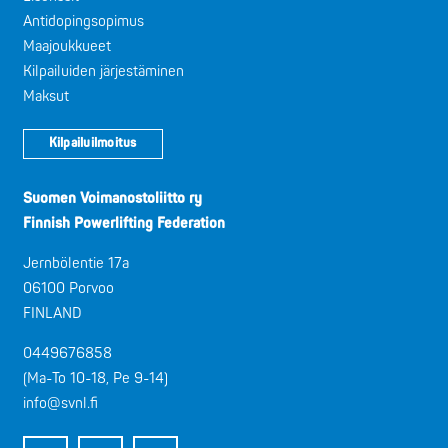
Antidopingsopimus
Maajoukkueet
Kilpailuiden järjestäminen
Maksut
Kilpailuilmoitus
Suomen Voimanostoliitto ry
Finnish Powerlifting Federation
Jernbölentie 17a
06100 Porvoo
FINLAND
0449676858
(Ma-To 10-18, Pe 9-14)
info@svnl.fi