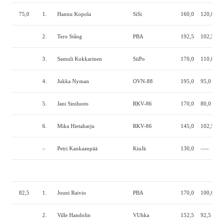
75,0
1.
Hannu Kopola
SiSi
160,0
120,0
2
2.
Tero Stång
PBA
192,5
102,5
1
3.
Samuli Kokkarinen
SiiPo
170,0
110,0
1
4.
Jukka Nyman
OVN-88
195,0
95,0
1
5.
Jani Siniluoto
RKV-86
170,0
80,0
1
6.
Mika Hietaharju
RKV-86
145,0
102,5
1
–
Petri Kankaanpää
KiuJä
130,0
—–
82,5
1.
Jouni Raivio
PBA
170,0
100,0
2
2.
Ville Handolin
VUhka
152,5
92,5
1